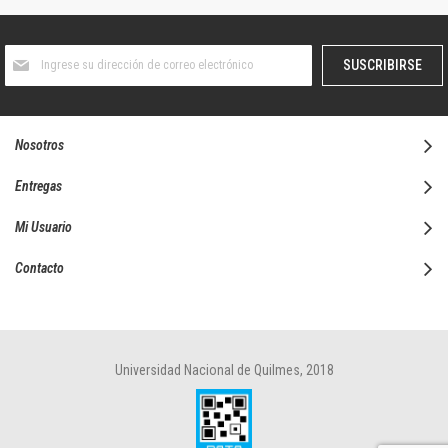
Suscríbase
SUSCRIBIRSE
al
boletín
informativo:
Nosotros
Entregas
Mi Usuario
Contacto
Universidad Nacional de Quilmes, 2018