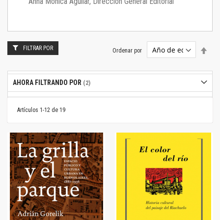
Anna Mónica Aguilar, Dirección General Editorial
FILTRAR POR
Estab
Ordenar por
dire
desc
AHORA FILTRANDO POR
Artículos
1
-
12
de
19