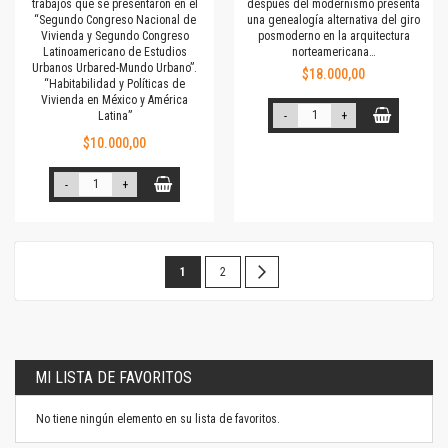
trabajos que se presentaron en el
después del modernismo presenta
“Segundo Congreso Nacional de
una genealogía alternativa del giro
Vivienda y Segundo Congreso
posmoderno en la arquitectura
Latinoamericano de Estudios
norteamericana…
Urbanos Urbared-Mundo Urbano”.
$18.000,00
“Habitabilidad y Políticas de
Vivienda en México y América
Latina”
-
+
$10.000,00
-
+
Página
Estás
Página
Página
Siguiente
1
2
leyendo
la
página
MI LISTA DE FAVORITOS
No tiene ningún elemento en su lista de favoritos.