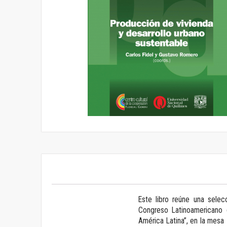
Saltar
al
comienzo
de
la
galería
de
imágenes
Este libro reúne una sele
Congreso Latinoamericano 
América Latina”, en la mesa