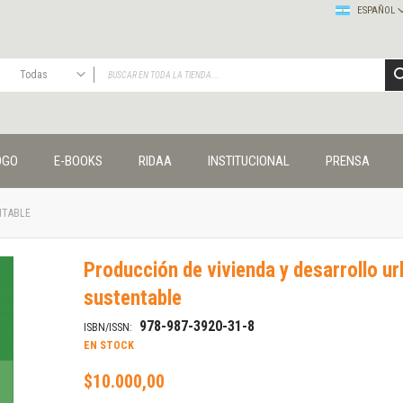
ESPAÑOL
Todas
TODAS
Publicaciones
OGO
E-BOOKS
RIDAA
INSTITUCIONAL
PRENSA
Editorial
Colecciones
Administración y economía
NTABLE
Coedición UNQ / Clacso
Coedición UNQ / UNC
Producción de vivienda y desarrollo u
Comunicación y cultura
sustentable
Crímenes y violencias
Cuadernos universitarios
978-987-3920-31-8
ISBN/ISSN:
Derechos humanos
EN STOCK
Ediciones especiales
$10.000,00
Géneros