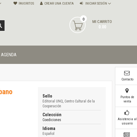
FAVORITOS
CREAR UNA CUENTA
INICIAR SESIÓN
0
MI CARRITO
BUSCAR
0.00
AGENDA
Contacto
rbano
Sello
Puntos de
Editorial UNQ, Centro Cultural de la
venta
Cooperación
Colección
Asistencia al
Coediciones
usuario
Idioma
Español