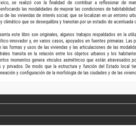
co, se realizó con la finalidad de contribuir a reflexionar de man
Revista de Ciencias Sociales. Segunda época
va enfocando las modalidades de mejorar las condiciones de habitabilidad 
Fondo editorial
so de las viviendas de interés social; que se localizan en un entorno ur
Biomedicina
y climático que se desequilibra y transitan por un estadio de acentuada 
Coediciones
Jornadas académicas
enta este libro son originales, algunos trabajos respaldados en la uti
La ideología argentina
tico innovador y, en varios casos, apoyados en fuentes primarias. Las p
 las formas y usos de las viviendas y las articulaciones de las modali
Libros de arte
rales transita en la relación entre los objetos urbanos y los habitant
Otros títulos
iertos momentos genera vínculos asimétricos que están atravesados po
Textos para la enseñanza universitaria
s y privados. De modo que la estructura y función del Estado local tie
Intersecciones
neación y configuración de la morfología de las ciudades y de las vivien
Convergencia. Entre memoria y sociedad
Filosofía y ciencia
Política
Serie Clásica
Serie Contemporánea
Unidad de Publicaciones del Departamento de Ciencia y Tecnología
Colecciones
Universidad Virtual de Quilmes