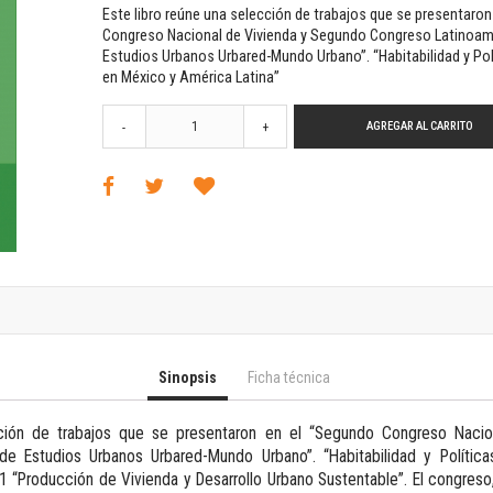
Horizontes en las artes
Este libro reúne una selección de trabajos que se presentaro
La ideología argentina y latinoamericana
Congreso Nacional de Vivienda y Segundo Congreso Latinoam
Estudios Urbanos Urbared-Mundo Urbano”. “Habitabilidad y Pol
Las ciudades y las ideas
en México y América Latina”
Serie Nuevas aproximaciones
Serie Clásicos latinoamericanos
AGREGAR AL CARRITO
-
+
Medios&redes
Música y ciencia
Serie Arte sonoro
Nuevos enfoques en ciencia y tecnología
Sociedad-tecnología-ciencia
Serie digital
Territorio y acumulación: conflictividades y alternativas
Textos y lecturas en ciencias sociales
Serie Punto de encuentros
Sinopsis
Ficha técnica
Publicaciones periódicas
Prismas
cción de trabajos que se presentaron en el “Segundo Congreso Naci
Redes
de Estudios Urbanos Urbared-Mundo Urbano”. “Habitabilidad y Polític
Revista de Ciencias Sociales. Primera época
 1 “Producción de Vivienda y Desarrollo Urbano Sustentable”. El congres