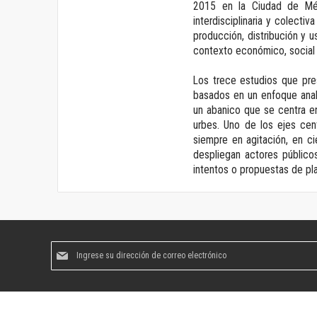
2015 en la Ciudad de Méxi
interdisciplinaria y colecti
producción, distribución y u
contexto económico, social 
Los trece estudios que pres
basados en un enfoque analí
un abanico que se centra en
urbes. Uno de los ejes cent
siempre en agitación, en c
despliegan actores público
intentos o propuestas de pla
Suscríbase
al
boletín
informativo: