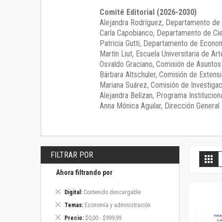
Comité Editorial (2026-2030)
Alejandra Rodríguez
, Departamento de 
Carla Capobianco
, Departamento de Cie
Patricia Gutti
, Departamento de Econom
Martín Liut
, Escuela Universitaria de Art
Osvaldo Graciano
, Comisión de Asunto
Bárbara Altschuler
, Comisión de Extensi
Mariana Suárez
, Comisión de Investigac
Alejandra Belizan, Programa Instituciona
Anna Mónica Aguilar, Dirección General E
FILTRAR POR
V
Gril
c
Ahora filtrando por
Eliminar
Digital
Contenido descargable
este
Eliminar
Temas
Economía y administración
artículo
este
Eliminar
Precio
$0,00 - $999,99
artículo