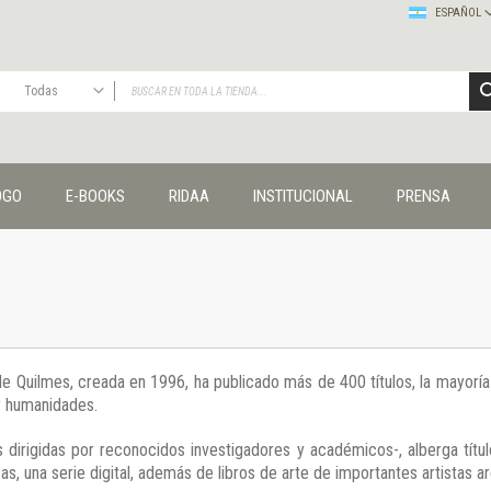
ESPAÑOL
Todas
TODAS
Publicaciones
OGO
E-BOOKS
RIDAA
INSTITUCIONAL
PRENSA
Editorial
Colecciones
Administración y economía
Coedición UNQ / Clacso
Coedición UNQ / UNC
Comunicación y cultura
Crímenes y violencias
 de Quilmes, creada en 1996, ha publicado más de 400 títulos, la mayor
Cuadernos universitarios
 y humanidades.
Derechos humanos
Ediciones especiales
 dirigidas por reconocidos investigadores y académicos-, alberga títul
Géneros
s, una serie digital, además de libros de arte de importantes artistas ar