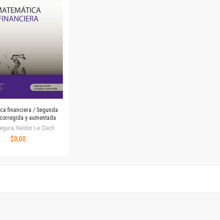
Revista de Ciencias Sociales. Segunda época
Fondo editorial
Biomedicina
Coediciones
Jornadas académicas
La ideología argentina
Libros de arte
Otros títulos
Textos para la enseñanza universitaria
ca financiera / Segunda
Intersecciones
 corregida y aumentada
Convergencia. Entre memoria y sociedad
egura, Néstor Le Clech
$0,00
Filosofía y ciencia
Política
Serie Clásica
Serie Contemporánea
Unidad de Publicaciones del Departamento de Ciencia y Tecnología
Colecciones
Universidad Virtual de Quilmes