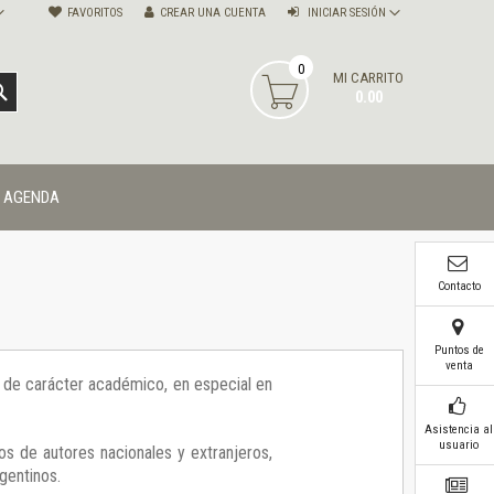
FAVORITOS
CREAR UNA CUENTA
INICIAR SESIÓN
0
MI CARRITO
BUSCAR
0.00
AGENDA
Contacto
Puntos de
venta
ía de carácter académico, en especial en
Asistencia al
usuario
os de autores nacionales y extranjeros,
gentinos.