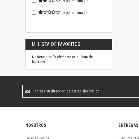
y por encima
0
y por encima
0
MI LISTA DE FAVORITOS
No tiene ningún elemento en su lista de
favoritos.
Suscríbase
al
boletín
informativo:
NOSOTROS
ENTREGAS
Quienes somos
Preguntas Fr