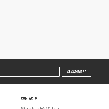
SUSCRIBIRSE
CONTACTO
Roque Sáenz Peña 352, Bernal