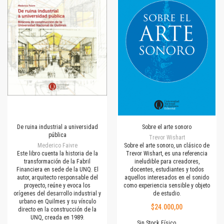
De ruina industrial a universidad
Sobre el arte sonoro
pública
Trevor Wishart
Mederico Faivre
Sobre el arte sonoro, un clásico de
Este libro cuenta la historia de la
Trevor Wishart, es una referencia
transformación de la Fabril
ineludible para creadores,
Financiera en sede de la UNQ. El
docentes, estudiantes y todos
autor, arquitecto responsable del
aquellos interesados en el sonido
proyecto, reúne y evoca los
como experiencia sensible y objeto
orígenes del desarrollo industrial y
de estudio.
urbano en Quilmes y su vínculo
$24.000,00
directo en la construcción de la
UNQ, creada en 1989.
Sin Stock Físico