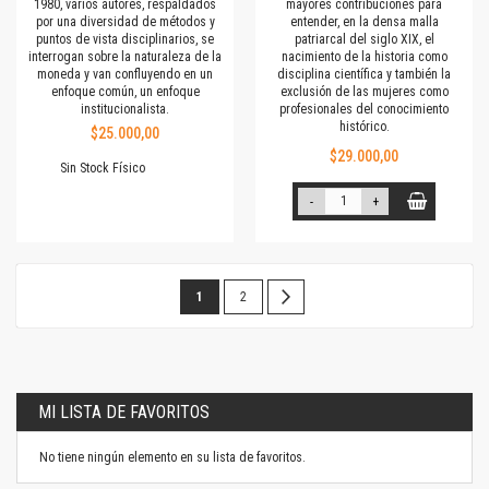
1980, varios autores, respaldados
mayores contribuciones para
por una diversidad de métodos y
entender, en la densa malla
puntos de vista disciplinarios, se
patriarcal del siglo XIX, el
interrogan sobre la naturaleza de la
nacimiento de la historia como
moneda y van confluyendo en un
disciplina científica y también la
enfoque común, un enfoque
exclusión de las mujeres como
institucionalista.
profesionales del conocimiento
histórico.
$25.000,00
$29.000,00
Sin Stock Físico
-
+
Página
Estás
Página
Página
Siguiente
1
2
leyendo
la
página
MI LISTA DE FAVORITOS
No tiene ningún elemento en su lista de favoritos.