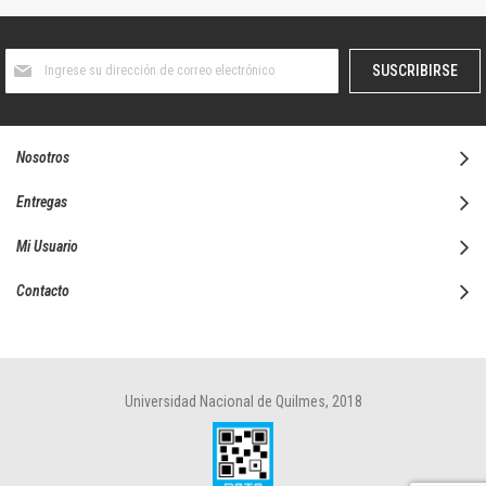
Suscríbase
SUSCRIBIRSE
al
boletín
informativo:
Nosotros
Entregas
Mi Usuario
Contacto
Universidad Nacional de Quilmes, 2018