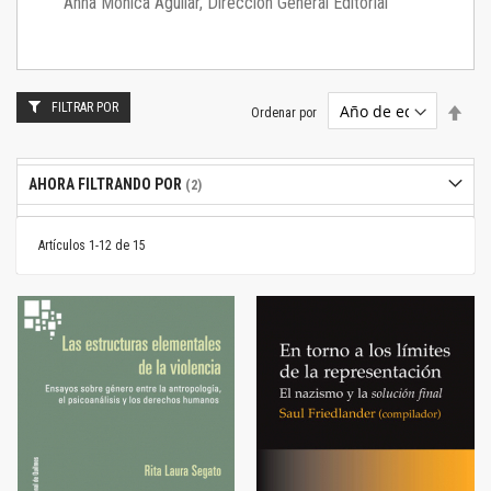
Anna Mónica Aguilar, Dirección General Editorial
FILTRAR POR
Estab
Ordenar por
dire
desc
AHORA FILTRANDO POR
Artículos
1
-
12
de
15