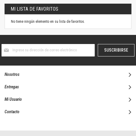
MI LISTA DE FAVORITOS
No tiene ningún elemento en su lista de favoritos.
Suscríbase
SUSCRIBIRSE
al
boletín
informativo:
Nosotros
Entregas
Mi Usuario
Contacto