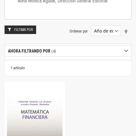
Anna Mónica Aguilar, Dirección General Editorial
FILTRAR POR
Estab
Ordenar por
dire
desc
AHORA FILTRANDO POR
1
artículo