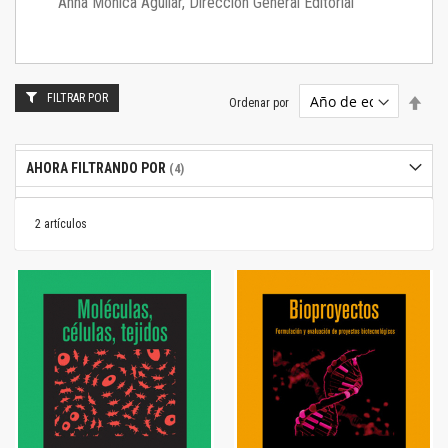
Anna Mónica Aguilar, Dirección General Editorial
FILTRAR POR
Estab
Ordenar por
dire
desc
AHORA FILTRANDO POR
2
artículos