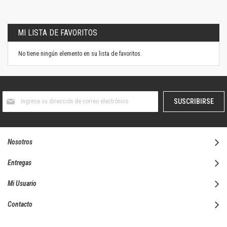
MI LISTA DE FAVORITOS
No tiene ningún elemento en su lista de favoritos.
Suscríbase
SUSCRIBIRSE
al
boletín
informativo:
Nosotros
Entregas
Mi Usuario
Contacto