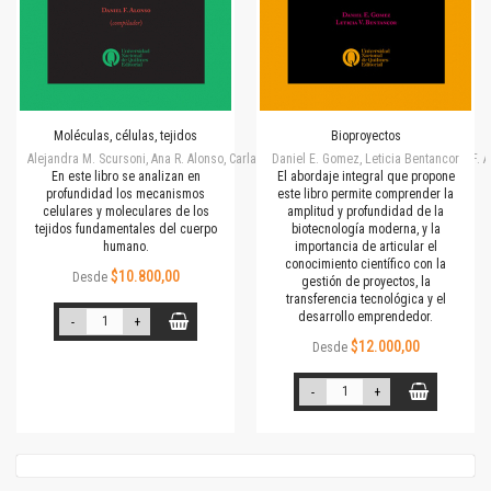
Moléculas, células, tejidos
Bioproyectos
Alejandra M. Scursoni, Ana R. Alonso, Carla S. Capobianco, Daniel E. Gomez, Daniel F.
Daniel E. Gomez, Leticia Bentancor
En este libro se analizan en
El abordaje integral que propone
profundidad los mecanismos
este libro permite comprender la
celulares y moleculares de los
amplitud y profundidad de la
tejidos fundamentales del cuerpo
biotecnología moderna, y la
humano.
importancia de articular el
conocimiento científico con la
$10.800,00
Desde
gestión de proyectos, la
transferencia tecnológica y el
desarrollo emprendedor.
-
+
$12.000,00
Desde
-
+