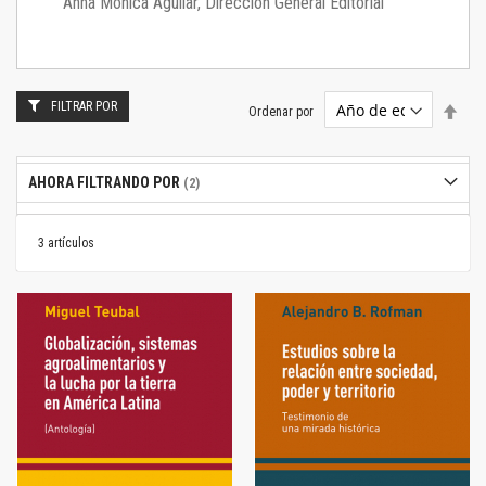
Anna Mónica Aguilar, Dirección General Editorial
FILTRAR POR
Estab
Ordenar por
dire
desc
AHORA FILTRANDO POR
3
artículos