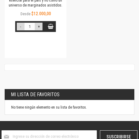
esencial para el país y no como un
universo de marginados asistidos.
$12.000,00
Desde
-
+
MI LISTA DE FAVORITOS
No tiene ningún elemento en su lista de favoritos.
Suscríbase
SUSCRIBIRSE
al