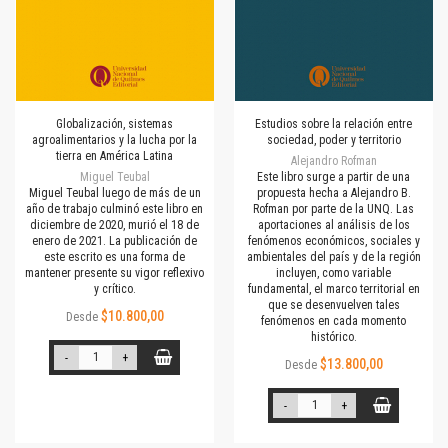
Globalización, sistemas
Estudios sobre la relación entre
agroalimentarios y la lucha por la
sociedad, poder y territorio
tierra en América Latina
Alejandro Rofman
Miguel Teubal
Este libro surge a partir de una
Miguel Teubal luego de más de un
propuesta hecha a Alejandro B.
año de trabajo culminó este libro en
Rofman por parte de la UNQ. Las
diciembre de 2020, murió el 18 de
aportaciones al análisis de los
enero de 2021. La publicación de
fenómenos económicos, sociales y
este escrito es una forma de
ambientales del país y de la región
mantener presente su vigor reflexivo
incluyen, como variable
y crítico.
fundamental, el marco territorial en
que se desenvuelven tales
$10.800,00
Desde
fenómenos en cada momento
histórico.
-
+
$13.800,00
Desde
-
+