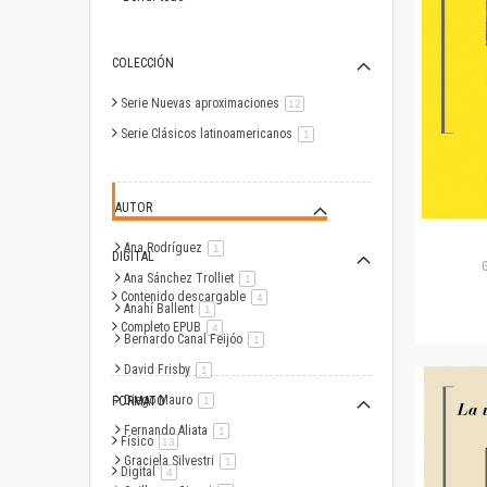
COLECCIÓN
Serie Nuevas aproximaciones
artículo
12
Serie Clásicos latinoamericanos
artículo
1
AUTOR
Ana Rodríguez
artículo
1
DIGITAL
G
Ana Sánchez Trolliet
artículo
1
Contenido descargable
artículo
4
Anahí Ballent
artículo
1
Completo EPUB
artículo
4
Bernardo Canal Feijóo
artículo
1
David Frisby
artículo
1
Diego Mauro
FORMATO
artículo
1
Fernando Aliata
artículo
1
Físico
artículo
13
Graciela Silvestri
artículo
1
Digital
artículo
4