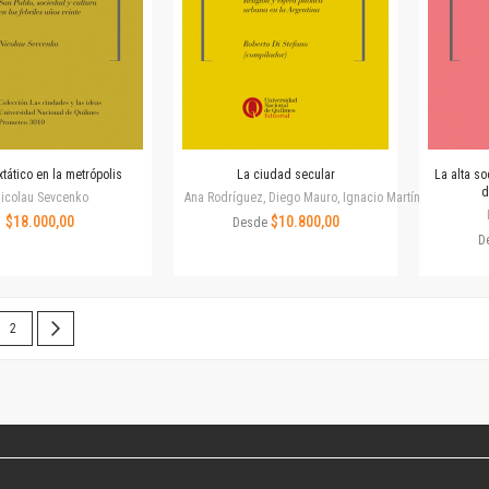
Colecciones
Publicaciones periódicas
Series
xtático en la metrópolis
La ciudad secular
La alta s
d
icolau Sevcenko
Ana Rodríguez, Diego Mauro, Ignacio Martínez, José Zan
$18.000,00
$10.800,00
Desde
D
 leyendo la página
Página
Página
Siguiente
2