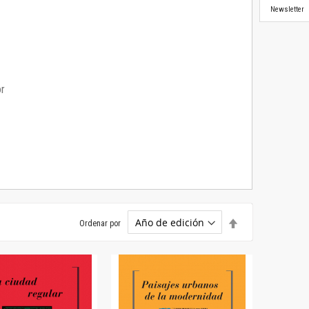
Newsletter
or
Establecer
Ordenar por
dirección
descendente