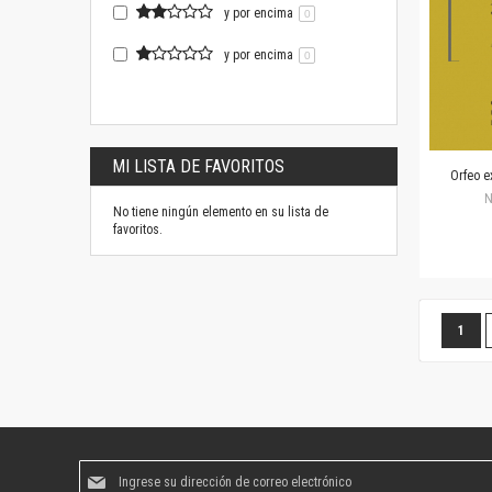
y por encima
0
y por encima
0
MI LISTA DE FAVORITOS
Orfeo e
N
No tiene ningún elemento en su lista de
favoritos.
Página
Estás
1
Suscríbase
al