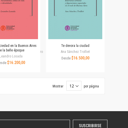
ociedad en la Buenos Aires
Te devora la ciudad
e la belle époque
ca, María Núñez, Martín Castro
Ana Sánchez Trolliet
Leandro Losada
$16.500,00
Desde
$16.200,00
esde
Mostrar
por página
SUSCRIBIRSE