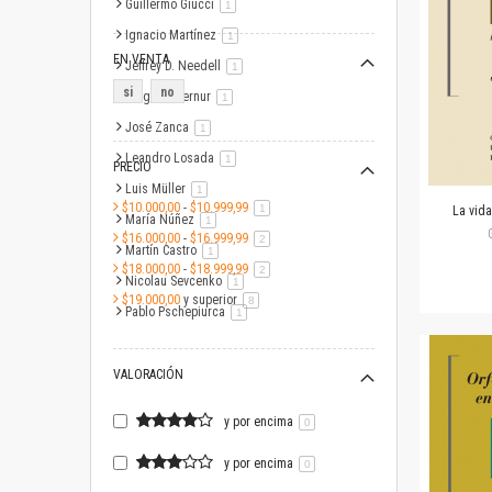
Guillermo Giucci
artículo
1
Ignacio Martínez
artículo
1
EN VENTA
Jeffrey D. Needell
artículo
1
si
no
Jorge F. Liernur
artículo
1
José Zanca
artículo
1
Leandro Losada
artículo
1
PRECIO
Luis Müller
artículo
1
$10.000,00
-
$10.999,99
artículo
1
La vida
María Núñez
artículo
1
$16.000,00
-
$16.999,99
artículo
2
Martín Castro
artículo
1
$18.000,00
-
$18.999,99
artículo
2
Nicolau Sevcenko
artículo
1
$19.000,00
y superior
artículo
8
Pablo Pschepiurca
artículo
1
VALORACIÓN
y por encima
0
y por encima
0