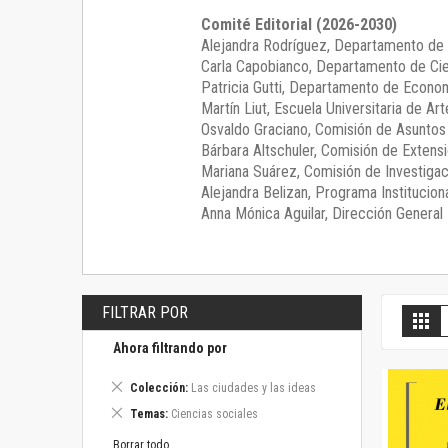
Comité Editorial (2026-2030)
Alejandra Rodríguez
, Departamento de 
Carla Capobianco
, Departamento de Cie
Patricia Gutti
, Departamento de Econom
Martín Liut
, Escuela Universitaria de Art
Osvaldo Graciano
, Comisión de Asunto
Bárbara Altschuler
, Comisión de Extensi
Mariana Suárez
, Comisión de Investigac
Alejandra Belizan, Programa Instituciona
Anna Mónica Aguilar, Dirección General E
FILTRAR POR
V
Gril
c
Ahora filtrando por
Eliminar
Colección
Las ciudades y las ideas
este
Eliminar
Temas
Ciencias sociales
artículo
este
artículo
Borrar todo