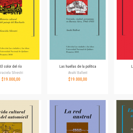
Revista de Ciencias Sociales. Segunda época
Fondo editorial
Biomedicina
Coediciones
Jornadas académicas
La ideología argentina
Libros de arte
Otros títulos
Textos para la enseñanza universitaria
El color del río
Las huellas de la política
L
Intersecciones
raciela Silvestri
Anahí Ballent
Convergencia. Entre memoria y sociedad
$19.000,00
$19.000,00
Filosofía y ciencia
Política
Serie Clásica
Serie Contemporánea
Unidad de Publicaciones del Departamento de Ciencia y Tecnología
Colecciones
Universidad Virtual de Quilmes