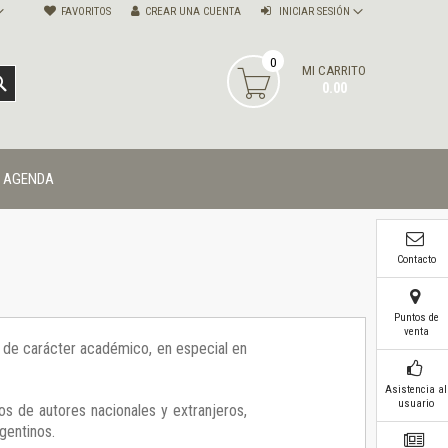
FAVORITOS
CREAR UNA CUENTA
INICIAR SESIÓN
0
MI CARRITO
BUSCAR
0.00
AGENDA
Contacto
Puntos de
venta
ía de carácter académico, en especial en
Asistencia al
usuario
os de autores nacionales y extranjeros,
gentinos.