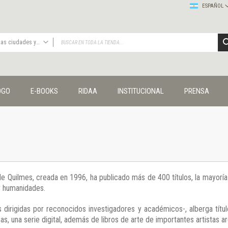
ESPAÑOL
Las ciudades y las ideas
TODAS
Publicaciones
OGO
E-BOOKS
RIDAA
INSTITUCIONAL
PRENSA
Editorial
Colecciones
Administración y economía
Coedición UNQ / Clacso
Coedición UNQ / UNC
Comunicación y cultura
Crímenes y violencias
 de Quilmes, creada en 1996, ha publicado más de 400 títulos, la mayor
Cuadernos universitarios
 y humanidades.
Derechos humanos
Ediciones especiales
 dirigidas por reconocidos investigadores y académicos-, alberga títul
Géneros
s, una serie digital, además de libros de arte de importantes artistas ar