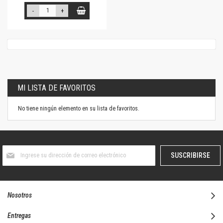
-
+
MI LISTA DE FAVORITOS
No tiene ningún elemento en su lista de favoritos.
Suscríbase
SUSCRIBIRSE
al
boletín
informativo:
Nosotros
Entregas