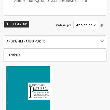
Anna Mónica Aguilar, Dirección General Editorial
FILTRAR POR
Estab
Ordenar por
dire
desc
AHORA FILTRANDO POR
1
artículo