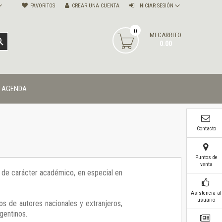
FAVORITOS
CREAR UNA CUENTA
INICIAR SESIÓN
0
MI CARRITO
BUSCAR
0.00
AGENDA
Contacto
Puntos de
venta
ía de carácter académico, en especial en
Asistencia al
usuario
os de autores nacionales y extranjeros,
gentinos.