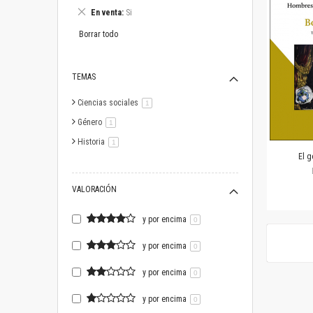
este
Eliminar
En venta
Si
artículo
este
artículo
Borrar todo
TEMAS
Ciencias sociales
artículo
1
Género
artículo
1
Historia
artículo
1
El g
VALORACIÓN
y por encima
0
y por encima
0
y por encima
0
y por encima
0