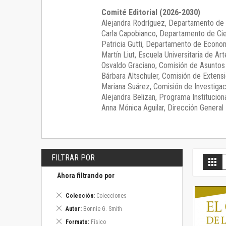
Comité Editorial (2026-2030)
Alejandra Rodríguez
, Departamento de 
Carla Capobianco
, Departamento de Cie
Patricia Gutti
, Departamento de Econom
Martín Liut
, Escuela Universitaria de Art
Osvaldo Graciano
, Comisión de Asunto
Bárbara Altschuler
, Comisión de Extensi
Mariana Suárez
, Comisión de Investigac
Alejandra Belizan, Programa Instituciona
Anna Mónica Aguilar, Dirección General E
FILTRAR POR
V
Gril
c
Ahora filtrando por
Eliminar
Colección
Colecciones
este
Eliminar
Autor
Bonnie G. Smith
artículo
este
Eliminar
Formato
Físico
artículo