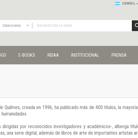
ESPAÑOL
Colecciones
TODAS
Publicaciones
OGO
E-BOOKS
RIDAA
INSTITUCIONAL
PRENSA
Editorial
Colecciones
Administración y economía
Coedición UNQ / Clacso
Coedición UNQ / UNC
Comunicación y cultura
Crímenes y violencias
 de Quilmes, creada en 1996, ha publicado más de 400 títulos, la mayor
Cuadernos universitarios
 y humanidades.
Derechos humanos
Ediciones especiales
 dirigidas por reconocidos investigadores y académicos-, alberga títul
Géneros
s, una serie digital, además de libros de arte de importantes artistas ar