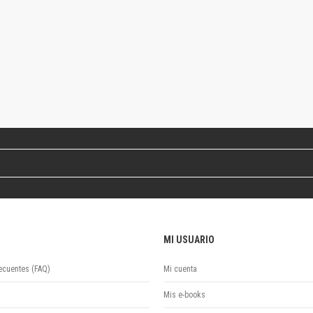
Colecciones
Ideas de Educación Virtual
Unidad de Publicaciones del Departamento de Economía y Administración
Colecciones
Otros títulos
Economía y Gestión
Economía y Sociedad
Series
Investigación
Unidad de Publicaciones del Departamento de Ciencias Sociales
Series
Encuentros
Investigación
Tesis Grado
MI USUARIO
Tesis Posgrado
Cursos
ecuentes (FAQ)
Mi cuenta
Experiencias
Mis e-books
Escuela de Artes