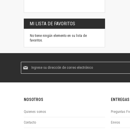
MI LISTA DE FAVORITOS
No tiene ningún elemento en su lista de
favoritos.
Suscríbase
al
boletín
informativo:
NOSOTROS
ENTREGAS
Quienes somos
Preguntas Fr
Contacto
Envios