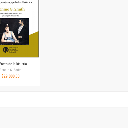
Revista de Ciencias Sociales. Segunda época
Fondo editorial
Biomedicina
Coediciones
Jornadas académicas
La ideología argentina
Libros de arte
Otros títulos
Textos para la enseñanza universitaria
énero de la historia
Intersecciones
Bonnie G. Smith
Convergencia. Entre memoria y sociedad
$29.000,00
Filosofía y ciencia
Política
Serie Clásica
Serie Contemporánea
Unidad de Publicaciones del Departamento de Ciencia y Tecnología
Colecciones
Universidad Virtual de Quilmes