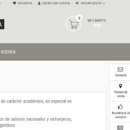
FAVORITOS
CREAR UNA CUENTA
INICIAR SESIÓN
0
MI CARRITO
BUSCAR
0.00
AGENDA
Contacto
Puntos de
venta
ía de carácter académico, en especial en
Asistencia al
usuario
os de autores nacionales y extranjeros,
gentinos.