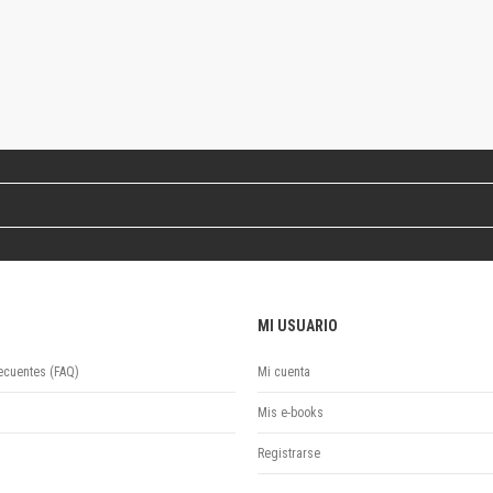
Colecciones
Ideas de Educación Virtual
Unidad de Publicaciones del Departamento de Economía y Administración
Colecciones
Otros títulos
Economía y Gestión
Economía y Sociedad
Series
Investigación
Unidad de Publicaciones del Departamento de Ciencias Sociales
Series
Encuentros
MI USUARIO
Investigación
Tesis Grado
ecuentes (FAQ)
Mi cuenta
Tesis Posgrado
Mis e-books
Cursos
Experiencias
Registrarse
Escuela de Artes