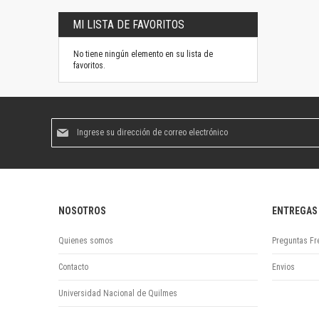
MI LISTA DE FAVORITOS
No tiene ningún elemento en su lista de
favoritos.
Suscríbase
al
boletín
informativo:
NOSOTROS
ENTREGAS
Quienes somos
Preguntas Fr
Contacto
Envios
Universidad Nacional de Quilmes