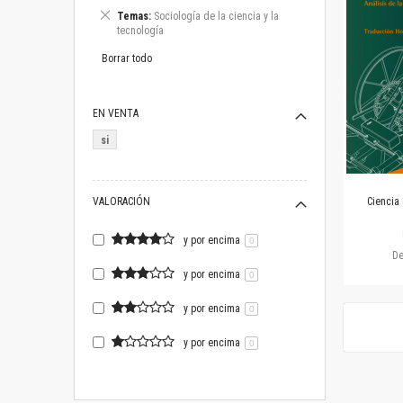
este
Eliminar
Temas
Sociología de la ciencia y la
artículo
este
tecnología
artículo
Borrar todo
EN VENTA
si
VALORACIÓN
Ciencia 
y por encima
0
D
y por encima
0
y por encima
0
y por encima
0