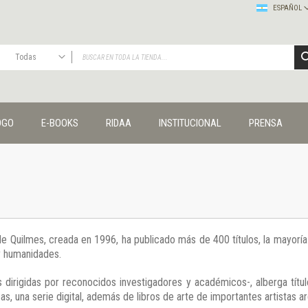
ESPAÑOL
Todas
TODAS
Publicaciones
OGO
E-BOOKS
RIDAA
INSTITUCIONAL
PRENSA
Editorial
Colecciones
Administración y economía
Coedición UNQ / Clacso
Coedición UNQ / UNC
Comunicación y cultura
Crímenes y violencias
 de Quilmes, creada en 1996, ha publicado más de 400 títulos, la mayor
Cuadernos universitarios
 y humanidades.
Derechos humanos
Ediciones especiales
 dirigidas por reconocidos investigadores y académicos-, alberga títul
Géneros
s, una serie digital, además de libros de arte de importantes artistas ar