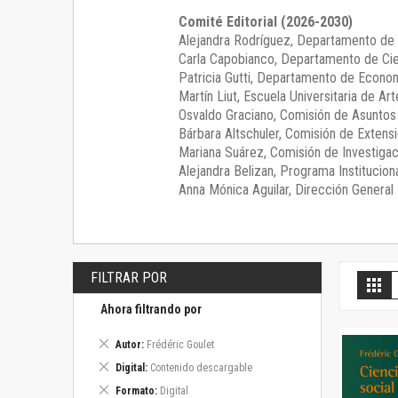
Comité Editorial (2026-2030)
Alejandra Rodríguez
, Departamento de 
Carla Capobianco
, Departamento de Cie
Patricia Gutti
, Departamento de Econom
Martín Liut
, Escuela Universitaria de Art
Osvaldo Graciano
, Comisión de Asunto
Bárbara Altschuler
, Comisión de Extensi
Mariana Suárez
, Comisión de Investigac
Alejandra Belizan, Programa Instituciona
Anna Mónica Aguilar, Dirección General E
FILTRAR POR
V
Gril
c
Ahora filtrando por
Eliminar
Autor
Frédéric Goulet
este
Eliminar
Digital
Contenido descargable
artículo
este
Eliminar
Formato
Digital
artículo