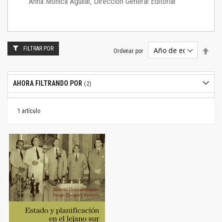
Anna Mónica Aguilar, Dirección General Editorial
FILTRAR POR
Estab
Ordenar por
dire
desc
AHORA FILTRANDO POR
1
artículo