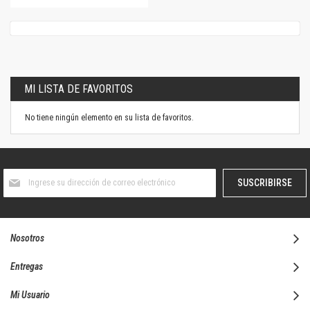
MI LISTA DE FAVORITOS
No tiene ningún elemento en su lista de favoritos.
Suscríbase
SUSCRIBIRSE
al
boletín
informativo:
Nosotros
Entregas
Mi Usuario