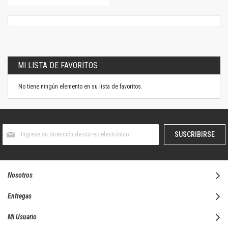
MI LISTA DE FAVORITOS
No tiene ningún elemento en su lista de favoritos.
Suscríbase
SUSCRIBIRSE
al
boletín
informativo:
Nosotros
Entregas
Mi Usuario