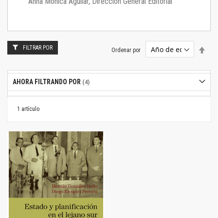
Anna Mónica Aguilar, Dirección General Editorial
FILTRAR POR
Estab
Ordenar por
dire
desc
AHORA FILTRANDO POR
1
artículo