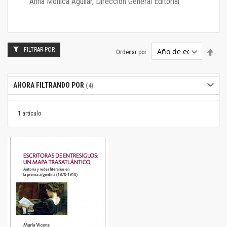
Anna Mónica Aguilar, Dirección General Editorial
FILTRAR POR
Estab
Ordenar por
dire
desc
AHORA FILTRANDO POR
1
artículo