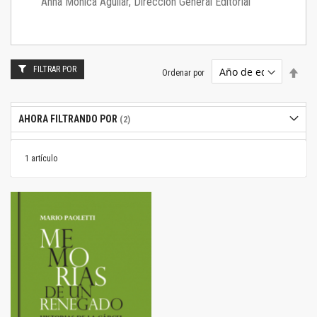
Anna Mónica Aguilar, Dirección General Editorial
FILTRAR POR
Estab
Ordenar por
dire
desc
AHORA FILTRANDO POR
1
artículo