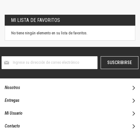
MI LISTA DE FAVORITOS
No tiene ningún elemento en su lista de favoritos.
Suscríbase
SUSCRIBIRSE
al
boletín
informativo:
Nosotros
Entregas
Mi Usuario
Contacto