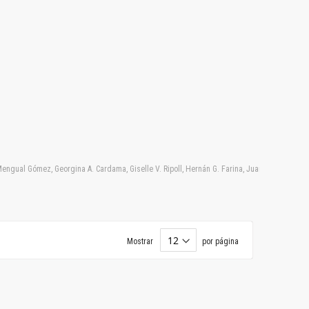
. Mengual Gómez, Georgina A. Cardama, Giselle V. Ripoll, Hernán G. Farina, Juan Garona, Mar
Mostrar
por página