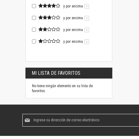
y por encima
0
y por encima
0
y por encima
0
y por encima
0
MI LISTA DE FAVORITOS
No tiene ningún elemento en su lista de
favoritos.
Suscríbase
al
boletín
informativo: