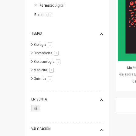
este
Eliminar
Formato
Digital
artículo
este
artículo
Borrar todo
TEMAS
Biología
artículo
1
Biomedicina
artículo
1
Biotecnología
artículo
1
Moléc
Medicina
artículo
1
Alejandra M
Química
artículo
1
D
EN VENTA
si
VALORACIÓN