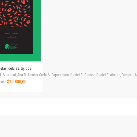
Revista de Ciencias Sociales. Segunda época
Fondo editorial
Biomedicina
Coediciones
Jornadas académicas
La ideología argentina
Libros de arte
Otros títulos
Textos para la enseñanza universitaria
ulas, células, tejidos
Intersecciones
. Scursoni, Ana R. Alonso, Carla S. Capobianco, Daniel E. Gomez, Daniel F. Alonso, Diego L
Convergencia. Entre memoria y sociedad
$10.800,00
esde
Filosofía y ciencia
Política
Serie Clásica
Serie Contemporánea
Unidad de Publicaciones del Departamento de Ciencia y Tecnología
Colecciones
Universidad Virtual de Quilmes