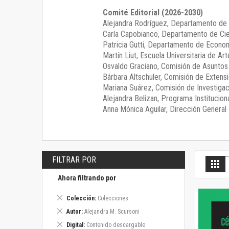
Comité Editorial (2026-2030)
Alejandra Rodríguez
, Departamento de 
Carla Capobianco
, Departamento de Cie
Patricia Gutti
, Departamento de Econom
Martín Liut
, Escuela Universitaria de Art
Osvaldo Graciano
, Comisión de Asunto
Bárbara Altschuler
, Comisión de Extensi
Mariana Suárez
, Comisión de Investigac
Alejandra Belizan, Programa Instituciona
Anna Mónica Aguilar, Dirección General E
FILTRAR POR
V
Gril
c
Ahora filtrando por
Eliminar
Colección
Colecciones
este
Eliminar
Autor
Alejandra M. Scursoni
artículo
este
Eliminar
Digital
Contenido descargable
artículo