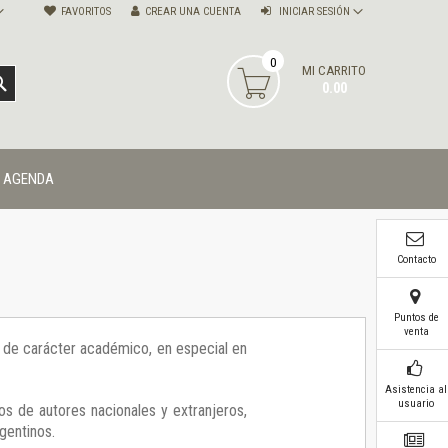
FAVORITOS
CREAR UNA CUENTA
INICIAR SESIÓN
0
MI CARRITO
BUSCAR
0.00
AGENDA
Contacto
Puntos de
venta
ía de carácter académico, en especial en
Asistencia al
usuario
os de autores nacionales y extranjeros,
gentinos.