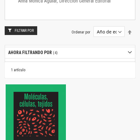
Anna Mónica Aguilar, Dirección General Editorial
FILTRAR POR
Estab
Ordenar por
dire
desc
AHORA FILTRANDO POR
1
artículo