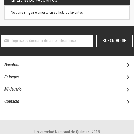
MI LISTA DE FAVORITOS
No tiene ningún elemento en su lista de favoritos.
Suscríbase
SUSCRIBIRSE
al
boletín
informativo:
Nosotros
Entregas
Mi Usuario
Contacto
Universidad Nacional de Quilmes, 2018