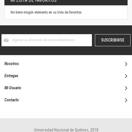
MI LISTA DE FAVORITOS
No tiene ningún elemento en su lista de favoritos.
Suscríbase
SUSCRIBIRSE
al
boletín
informativo:
Nosotros
Entregas
Mi Usuario
Contacto
Universidad Nacional de Quilmes, 2018