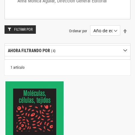
Anna Mónica Aguilar, Dirección General Editorial
FILTRAR POR
Estab
Ordenar por
dire
desc
AHORA FILTRANDO POR
1
artículo