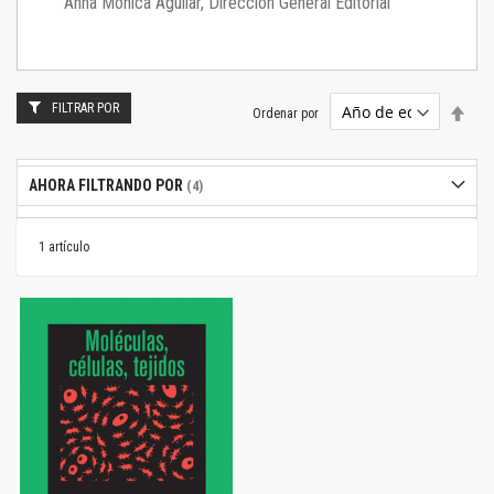
Anna Mónica Aguilar, Dirección General Editorial
FILTRAR POR
Estab
Ordenar por
dire
desc
AHORA FILTRANDO POR
1
artículo