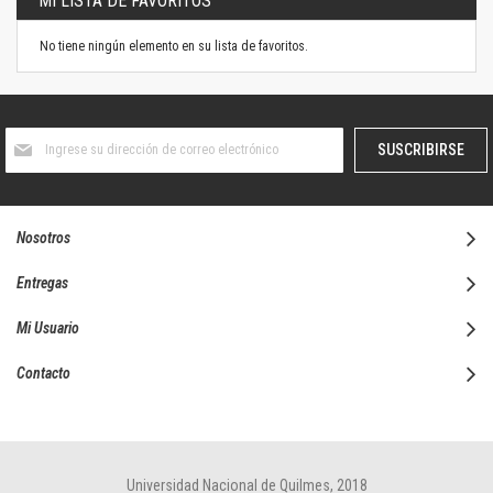
MI LISTA DE FAVORITOS
No tiene ningún elemento en su lista de favoritos.
Suscríbase
SUSCRIBIRSE
al
boletín
informativo:
Nosotros
Entregas
Mi Usuario
Contacto
Universidad Nacional de Quilmes, 2018