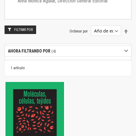
Anna Mónica Aguilar, Dirección General Editorial
FILTRAR POR
Estab
Ordenar por
dire
desc
AHORA FILTRANDO POR
1
artículo