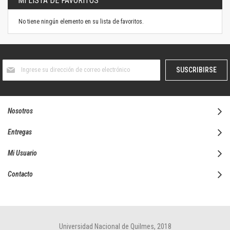
MI LISTA DE FAVORITOS
No tiene ningún elemento en su lista de favoritos.
Suscríbase
SUSCRIBIRSE
al
boletín
informativo:
Nosotros
Entregas
Mi Usuario
Contacto
Universidad Nacional de Quilmes, 2018