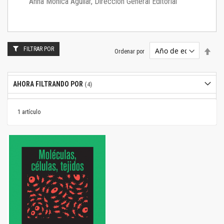
Anna Mónica Aguilar, Dirección General Editorial
FILTRAR POR
Estab
Ordenar por
dire
desc
AHORA FILTRANDO POR
1
artículo