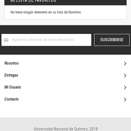
MI LISTA DE FAVORITOS
No tiene ningún elemento en su lista de favoritos.
Suscríbase
SUSCRIBIRSE
al
boletín
informativo:
Nosotros
Entregas
Mi Usuario
Contacto
Universidad Nacional de Quilmes, 2018