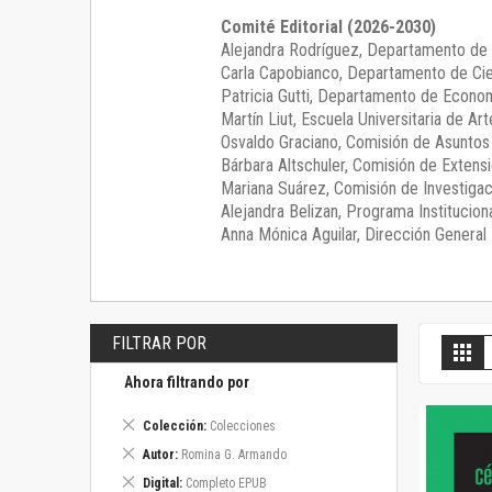
Comité Editorial (2026-2030)
Alejandra Rodríguez
, Departamento de 
Carla Capobianco
, Departamento de Cie
Patricia Gutti
, Departamento de Econom
Martín Liut
, Escuela Universitaria de Art
Osvaldo Graciano
, Comisión de Asunto
Bárbara Altschuler
, Comisión de Extensi
Mariana Suárez
, Comisión de Investigac
Alejandra Belizan, Programa Instituciona
Anna Mónica Aguilar, Dirección General E
FILTRAR POR
V
Gril
c
Ahora filtrando por
Eliminar
Colección
Colecciones
este
Eliminar
Autor
Romina G. Armando
artículo
este
Eliminar
Digital
Completo EPUB
artículo