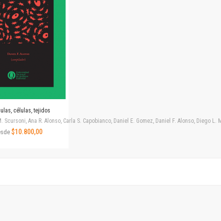
Revista de Ciencias Sociales. Segunda época
Fondo editorial
Biomedicina
Coediciones
Jornadas académicas
La ideología argentina
Libros de arte
Otros títulos
Textos para la enseñanza universitaria
ulas, células, tejidos
Intersecciones
. Scursoni, Ana R. Alonso, Carla S. Capobianco, Daniel E. Gomez, Daniel F. Alonso, Diego L
Convergencia. Entre memoria y sociedad
$10.800,00
esde
Filosofía y ciencia
Política
Serie Clásica
Serie Contemporánea
Unidad de Publicaciones del Departamento de Ciencia y Tecnología
Colecciones
Universidad Virtual de Quilmes