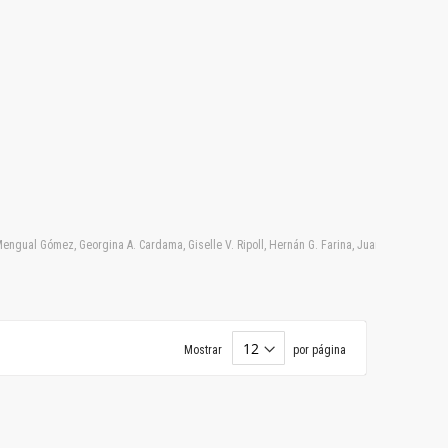
. Mengual Gómez, Georgina A. Cardama, Giselle V. Ripoll, Hernán G. Farina, Juan Garona, Mar
Mostrar
por página