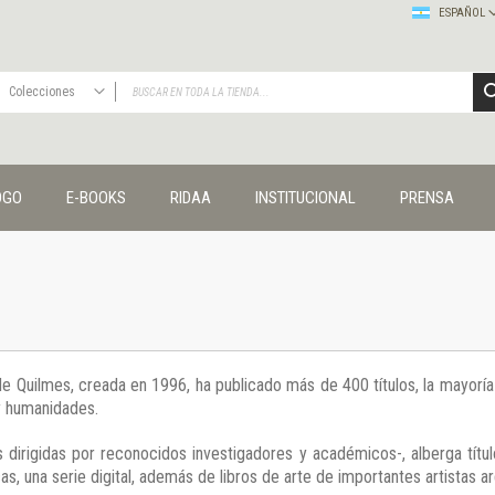
ESPAÑOL
Colecciones
TODAS
Publicaciones
OGO
E-BOOKS
RIDAA
INSTITUCIONAL
PRENSA
Editorial
Colecciones
Administración y economía
Coedición UNQ / Clacso
Coedición UNQ / UNC
Comunicación y cultura
Crímenes y violencias
 de Quilmes, creada en 1996, ha publicado más de 400 títulos, la mayor
Cuadernos universitarios
 y humanidades.
Derechos humanos
Ediciones especiales
 dirigidas por reconocidos investigadores y académicos-, alberga títul
Géneros
s, una serie digital, además de libros de arte de importantes artistas ar