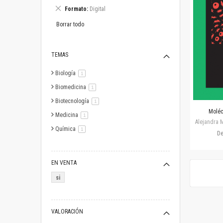
este
Eliminar
Formato
Digital
artículo
este
artículo
Borrar todo
TEMAS
Biología
artículo
1
Biomedicina
artículo
1
Biotecnología
artículo
1
Moléc
Medicina
artículo
1
Alejandra M
Química
artículo
1
D
EN VENTA
si
VALORACIÓN