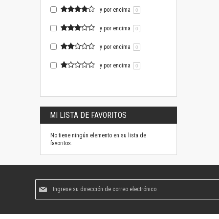
y por encima
0
y por encima
0
y por encima
0
y por encima
0
MI LISTA DE FAVORITOS
No tiene ningún elemento en su lista de
favoritos.
Suscríbase
al
boletín
informativo: