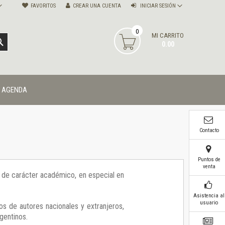
FAVORITOS
CREAR UNA CUENTA
INICIAR SESIÓN
0
MI CARRITO
BUSCAR
0.00
AGENDA
Contacto
Puntos de
venta
ía de carácter académico, en especial en
Asistencia al
usuario
os de autores nacionales y extranjeros,
gentinos.