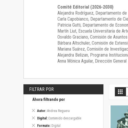
Comité Editorial (2026-2030)
Alejandra Rodríguez
, Departamento de 
Carla Capobianco
, Departamento de Cie
Patricia Gutti
, Departamento de Econom
Martín Liut
, Escuela Universitaria de Art
Osvaldo Graciano
, Comisión de Asunto
Bárbara Altschuler
, Comisión de Extensi
Mariana Suárez
, Comisión de Investigac
Alejandra Belizan, Programa Instituciona
Anna Mónica Aguilar, Dirección General E
FILTRAR POR
V
Gril
c
Ahora filtrando por
Eliminar
Autor
Andrea Reguera
este
Eliminar
Digital
Contenido descargable
artículo
este
Eliminar
Formato
Digital
artículo