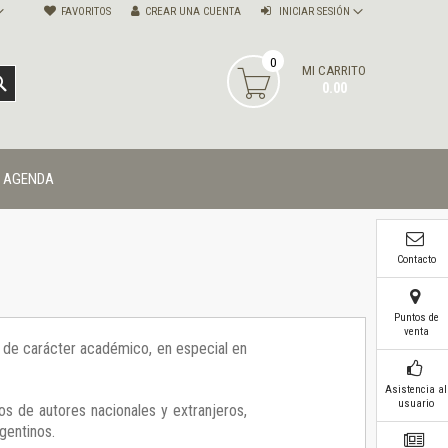
FAVORITOS
CREAR UNA CUENTA
INICIAR SESIÓN
0
MI CARRITO
BUSCAR
0.00
AGENDA
Contacto
Puntos de
venta
ía de carácter académico, en especial en
Asistencia al
usuario
os de autores nacionales y extranjeros,
gentinos.