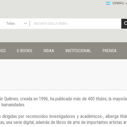
ESPAÑOL
Todas
TODAS
Publicaciones
OGO
E-BOOKS
RIDAA
INSTITUCIONAL
PRENSA
Editorial
Colecciones
Administración y economía
Coedición UNQ / Clacso
Coedición UNQ / UNC
Comunicación y cultura
Crímenes y violencias
 de Quilmes, creada en 1996, ha publicado más de 400 títulos, la mayor
Cuadernos universitarios
 y humanidades.
Derechos humanos
Ediciones especiales
 dirigidas por reconocidos investigadores y académicos-, alberga títul
Géneros
s, una serie digital, además de libros de arte de importantes artistas ar