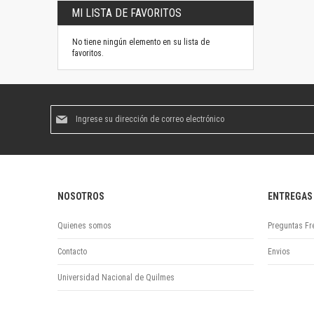
MI LISTA DE FAVORITOS
No tiene ningún elemento en su lista de
favoritos.
Suscríbase
al
boletín
informativo:
NOSOTROS
ENTREGAS
Quienes somos
Preguntas Fr
Contacto
Envios
Universidad Nacional de Quilmes