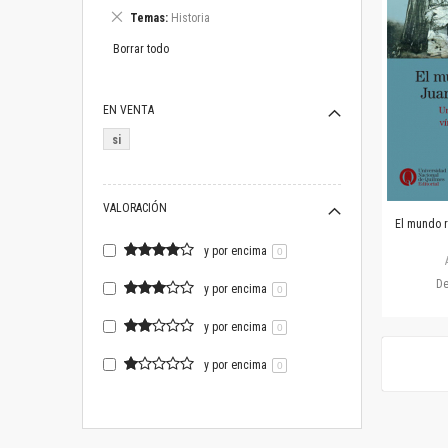
este
Eliminar
Temas
Historia
artículo
este
artículo
Borrar todo
EN VENTA
si
VALORACIÓN
El mundo r
y por encima
0
D
y por encima
0
y por encima
0
y por encima
0