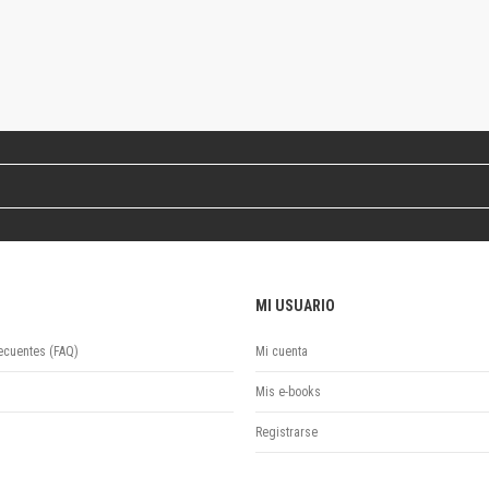
Colecciones
Ideas de Educación Virtual
Unidad de Publicaciones del Departamento de Economía y Administración
Colecciones
Otros títulos
Economía y Gestión
Economía y Sociedad
Series
Investigación
Unidad de Publicaciones del Departamento de Ciencias Sociales
Series
MI USUARIO
Encuentros
Investigación
ecuentes (FAQ)
Mi cuenta
Tesis Grado
Tesis Posgrado
Mis e-books
Cursos
Registrarse
Experiencias
Escuela de Artes