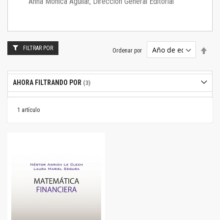
Anna Mónica Aguilar, Dirección General Editorial
FILTRAR POR
Estab
Ordenar por
dire
desc
AHORA FILTRANDO POR
1
artículo