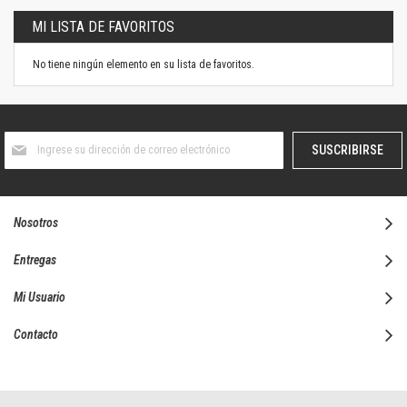
MI LISTA DE FAVORITOS
No tiene ningún elemento en su lista de favoritos.
Suscríbase
SUSCRIBIRSE
al
boletín
informativo:
Nosotros
Entregas
Mi Usuario
Contacto