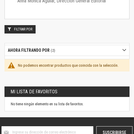
Anna Mónica Aguilar, Dirección General Editorial
FILTRAR POR
AHORA FILTRANDO POR
No podemos encontrar productos que coincida con la selección.
MI LISTA DE FAVORITOS
No tiene ningún elemento en su lista de favoritos.
Suscríbase
SUSCRIBIRSE
al