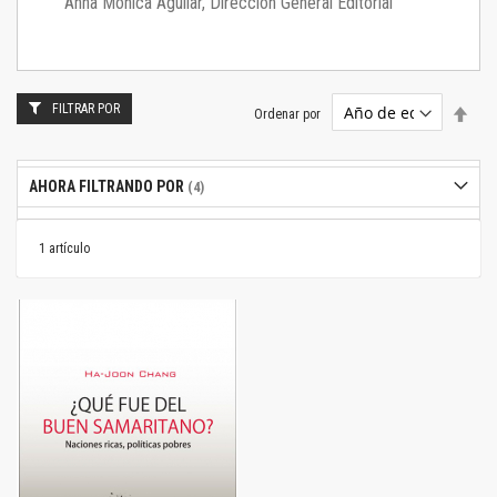
Anna Mónica Aguilar, Dirección General Editorial
FILTRAR POR
Estab
Ordenar por
dire
desc
AHORA FILTRANDO POR
1
artículo