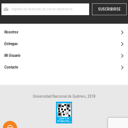
Suscríbase
SUSCRIBIRSE
al
boletín
informativo:
Nosotros
Entregas
Mi Usuario
Contacto
Universidad Nacional de Quilmes, 2018