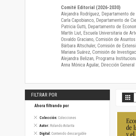
Comité Editorial (2026-2030)
Alejandra Rodríguez
, Departamento de 
Carla Capobianco
, Departamento de Cie
Patricia Gutti
, Departamento de Econom
Martín Liut
, Escuela Universitaria de Art
Osvaldo Graciano
, Comisión de Asunto
Bárbara Altschuler
, Comisión de Extensi
Mariana Suárez
, Comisión de Investigac
Alejandra Belizan, Programa Instituciona
Anna Mónica Aguilar, Dirección General E
FILTRAR POR
V
Gril
c
Ahora filtrando por
Eliminar
Colección
Colecciones
este
Eliminar
Autor
Rolando Astarita
artículo
este
Eliminar
Digital
Contenido descargable
artículo