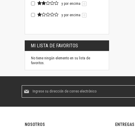
y por encima
0
y por encima
0
MI LISTA DE FAVORITOS
No tiene ningún elemento en su lista de
favoritos.
Suscríbase
al
boletín
informativo:
NOSOTROS
ENTREGAS