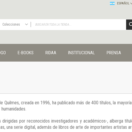
ESPAÑOL
Colecciones
TODAS
Publicaciones
OGO
E-BOOKS
RIDAA
INSTITUCIONAL
PRENSA
Editorial
Colecciones
Administración y economía
Coedición UNQ / Clacso
Coedición UNQ / UNC
Comunicación y cultura
Crímenes y violencias
 de Quilmes, creada en 1996, ha publicado más de 400 títulos, la mayor
Cuadernos universitarios
 y humanidades.
Derechos humanos
Ediciones especiales
 dirigidas por reconocidos investigadores y académicos-, alberga títul
Géneros
s, una serie digital, además de libros de arte de importantes artistas ar