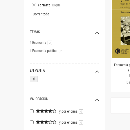
este
Eliminar
Formato
Digital
artículo
este
artículo
Borrar todo
TEMAS
Economía
artículo
2
Economía política
artículo
2
Economía p
y
EN VENTA
si
D
VALORACIÓN
y por encima
0
y por encima
0