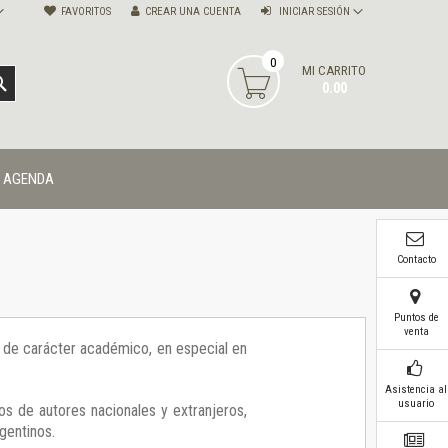
FAVORITOS
CREAR UNA CUENTA
INICIAR SESIÓN
0
MI CARRITO
BUSCAR
0.00
AGENDA
Contacto
Puntos de
venta
ía de carácter académico, en especial en
Asistencia al
usuario
os de autores nacionales y extranjeros,
gentinos.