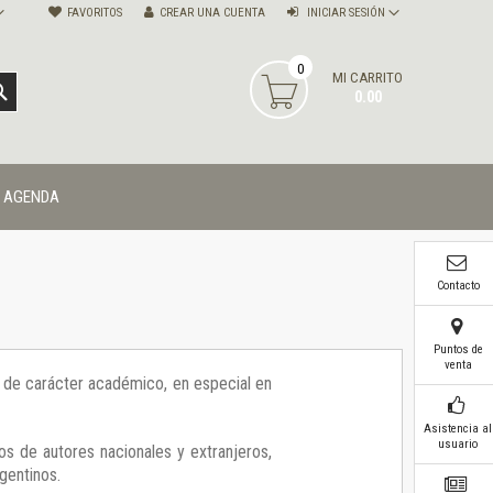
FAVORITOS
CREAR UNA CUENTA
INICIAR SESIÓN
0
MI CARRITO
BUSCAR
0.00
AGENDA
Contacto
Puntos de
venta
ía de carácter académico, en especial en
Asistencia al
usuario
os de autores nacionales y extranjeros,
gentinos.