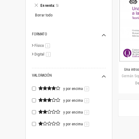
este
Eliminar
En venta
Si
artículo
este
artículo
Borrar todo
FORMATO
Físico
artículo
1
Digital
artículo
1
Una intro
VALORACIÓN
Germán Sop
D
y por encima
0
y por encima
0
y por encima
0
y por encima
0