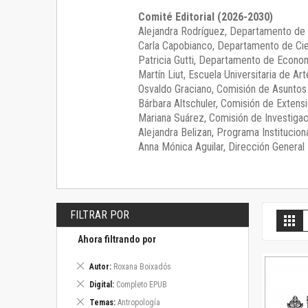
Comité Editorial (2026-2030)
Alejandra Rodríguez
, Departamento de 
Carla Capobianco
, Departamento de Cie
Patricia Gutti
, Departamento de Econom
Martín Liut
, Escuela Universitaria de Art
Osvaldo Graciano
, Comisión de Asunto
Bárbara Altschuler
, Comisión de Extensi
Mariana Suárez
, Comisión de Investigac
Alejandra Belizan, Programa Instituciona
Anna Mónica Aguilar, Dirección General E
FILTRAR POR
V
Gril
c
Ahora filtrando por
Eliminar
Autor
Roxana Boixadós
este
Eliminar
Digital
Completo EPUB
artículo
este
Eliminar
Temas
Antropología
artículo