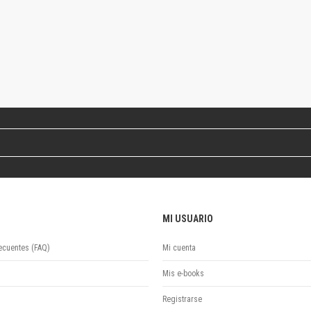
Colecciones
Ideas de Educación Virtual
Unidad de Publicaciones del Departamento de Economía y Administración
Colecciones
Otros títulos
Economía y Gestión
Economía y Sociedad
Series
Investigación
Unidad de Publicaciones del Departamento de Ciencias Sociales
Series
Encuentros
Investigación
MI USUARIO
Tesis Grado
ecuentes (FAQ)
Mi cuenta
Tesis Posgrado
Cursos
Mis e-books
Experiencias
Registrarse
Escuela de Artes