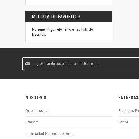
MI LISTA DE FAVORITOS
No tiene ningún elemento en su lista de
favoritos.
Suscríbase
al
boletín
informativo:
NOSOTROS
ENTREGAS
Quienes somos
Preguntas Fr
Contacto
Envios
Universidad Nacional de Quilmes