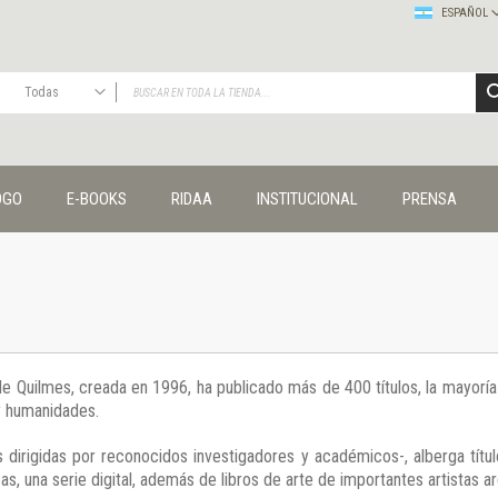
ESPAÑOL
Todas
TODAS
Publicaciones
OGO
E-BOOKS
RIDAA
INSTITUCIONAL
PRENSA
Editorial
Colecciones
Administración y economía
Coedición UNQ / Clacso
Coedición UNQ / UNC
Comunicación y cultura
Crímenes y violencias
 de Quilmes, creada en 1996, ha publicado más de 400 títulos, la mayor
Cuadernos universitarios
 y humanidades.
Derechos humanos
Ediciones especiales
 dirigidas por reconocidos investigadores y académicos-, alberga títul
Géneros
s, una serie digital, además de libros de arte de importantes artistas ar