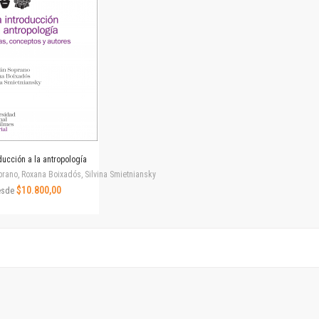
Revista de Ciencias Sociales. Segunda época
Fondo editorial
Biomedicina
Coediciones
Jornadas académicas
La ideología argentina
Libros de arte
Otros títulos
Textos para la enseñanza universitaria
ducción a la antropología
Intersecciones
rano, Roxana Boixadós, Silvina Smietniansky
Convergencia. Entre memoria y sociedad
$10.800,00
esde
Filosofía y ciencia
Política
Serie Clásica
Serie Contemporánea
Unidad de Publicaciones del Departamento de Ciencia y Tecnología
Colecciones
Universidad Virtual de Quilmes