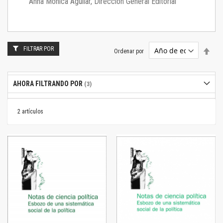
Anna Mónica Aguilar, Dirección General Editorial
FILTRAR POR
Estab
Ordenar por
dire
desc
AHORA FILTRANDO POR
2
artículos