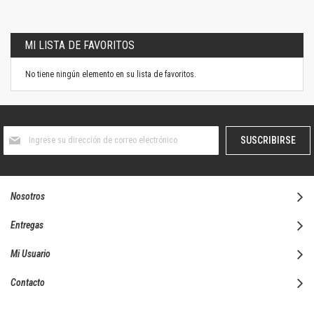
MI LISTA DE FAVORITOS
No tiene ningún elemento en su lista de favoritos.
Suscríbase
SUSCRIBIRSE
al
boletín
informativo:
Nosotros
Entregas
Mi Usuario
Contacto