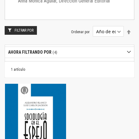
Anna Mónica Aguilar, Dirección General Editorial
FILTRAR POR
Estab
Ordenar por
dire
desc
AHORA FILTRANDO POR
1
artículo