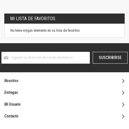
MI LISTA DE FAVORITOS
No tiene ningún elemento en su lista de favoritos.
Suscríbase
SUSCRIBIRSE
al
boletín
informativo:
Nosotros
Entregas
Mi Usuario
Contacto