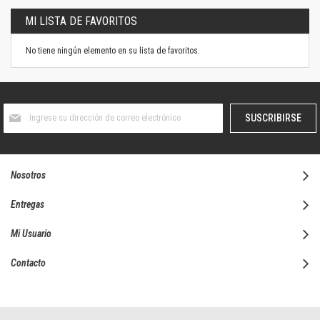
MI LISTA DE FAVORITOS
No tiene ningún elemento en su lista de favoritos.
Suscríbase
SUSCRIBIRSE
al
boletín
informativo:
Nosotros
Entregas
Mi Usuario
Contacto