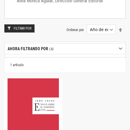
Anna Mónica Aguilar, Dirección General Editorial
FILTRAR POR
Estab
Ordenar por
dire
desc
AHORA FILTRANDO POR
1
artículo