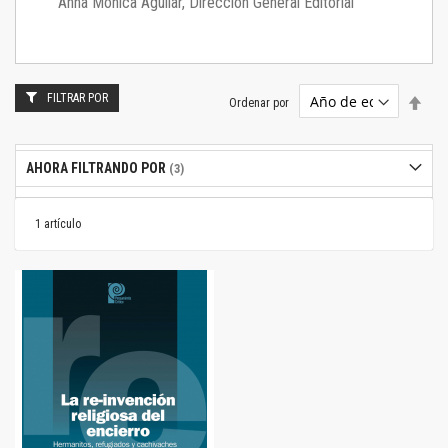
Anna Mónica Aguilar, Dirección General Editorial
FILTRAR POR
Estab
Ordenar por
dire
desc
AHORA FILTRANDO POR
1
artículo