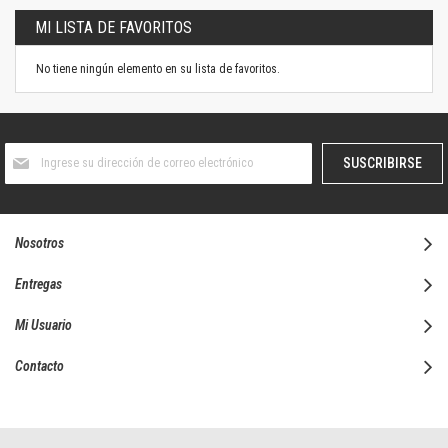
MI LISTA DE FAVORITOS
No tiene ningún elemento en su lista de favoritos.
Suscríbase
SUSCRIBIRSE
al
boletín
informativo:
Nosotros
Entregas
Mi Usuario
Contacto