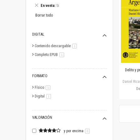
este
Eliminar
En venta
Si
artículo
este
artículo
Borrar todo
DIGITAL
Contenido descargable
artículo
1
Completo EPUB
artículo
1
Delito y p
FORMATO
Daniel Rica
Físico
artículo
1
D
Digital
artículo
1
VALORACIÓN
y por encima
0