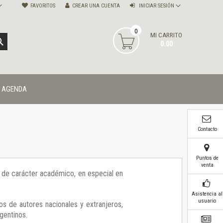
FAVORITOS
CREAR UNA CUENTA
INICIAR SESIÓN
0
MI CARRITO
BUSCAR
0.00
AGENDA
Contacto
Puntos de
venta
ía de carácter académico, en especial en
Asistencia al
usuario
os de autores nacionales y extranjeros,
gentinos.