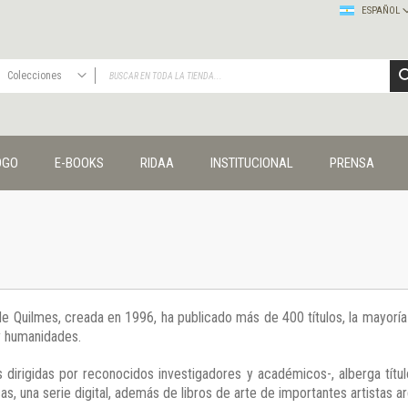
ESPAÑOL
Colecciones
TODAS
Publicaciones
OGO
E-BOOKS
RIDAA
INSTITUCIONAL
PRENSA
Editorial
Colecciones
Administración y economía
Coedición UNQ / Clacso
Coedición UNQ / UNC
Comunicación y cultura
Crímenes y violencias
 de Quilmes, creada en 1996, ha publicado más de 400 títulos, la mayor
Cuadernos universitarios
 y humanidades.
Derechos humanos
Ediciones especiales
 dirigidas por reconocidos investigadores y académicos-, alberga títul
Géneros
s, una serie digital, además de libros de arte de importantes artistas ar