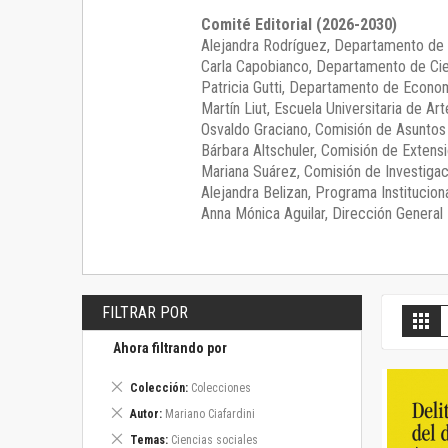
Comité Editorial (2026-2030)
Alejandra Rodríguez
, Departamento de 
Carla Capobianco
, Departamento de Cie
Patricia Gutti
, Departamento de Econom
Martín Liut
, Escuela Universitaria de Art
Osvaldo Graciano
, Comisión de Asunto
Bárbara Altschuler
, Comisión de Extensi
Mariana Suárez
, Comisión de Investigac
Alejandra Belizan, Programa Instituciona
Anna Mónica Aguilar, Dirección General E
FILTRAR POR
V
Gril
c
Ahora filtrando por
Eliminar
Colección
Colecciones
este
Eliminar
Autor
Mariano Ciafardini
artículo
este
Eliminar
Temas
Ciencias sociales
artículo