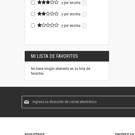
y por encima
0
y por encima
0
y por encima
0
MI LISTA DE FAVORITOS
No tiene ningún elemento en su lista de
favoritos.
Suscríbase
al
boletín
informativo: