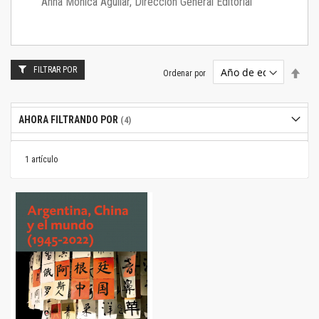
Anna Mónica Aguilar, Dirección General Editorial
FILTRAR POR
Estab
Ordenar por
dire
desc
AHORA FILTRANDO POR
1
artículo