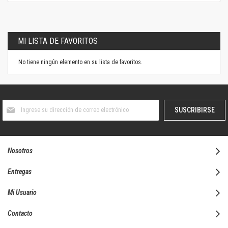
MI LISTA DE FAVORITOS
No tiene ningún elemento en su lista de favoritos.
Suscríbase
SUSCRIBIRSE
al
boletín
informativo:
Nosotros
Entregas
Mi Usuario
Contacto