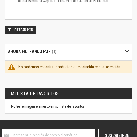
Anna Mónica Aguilar, Dirección General Editorial
FILTRAR POR
AHORA FILTRANDO POR
No podemos encontrar productos que coincida con la selección.
MI LISTA DE FAVORITOS
No tiene ningún elemento en su lista de favoritos.
Suscríbase
SUSCRIBIRSE
al