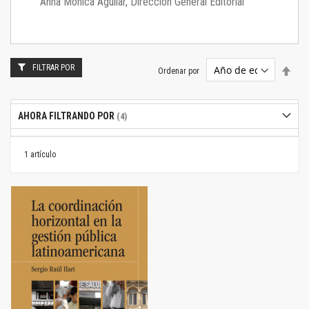
Anna Mónica Aguilar, Dirección General Editorial
FILTRAR POR
Estab
Ordenar por
dire
desc
AHORA FILTRANDO POR
1
artículo