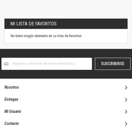
MI LISTA DE FAVORITOS
No tiene ningún elemento en su lista de favoritos.
Suscríbase
SUSCRIBIRSE
al
boletín
informativo:
Nosotros
Entregas
Mi Usuario
Contacto