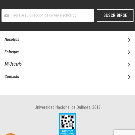
Suscríbase
SUSCRIBIRSE
al
boletín
informativo:
Nosotros
Entregas
Mi Usuario
Contacto
Universidad Nacional de Quilmes, 2018