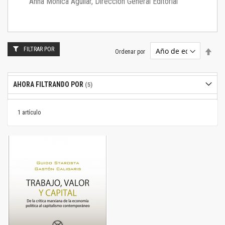
Anna Mónica Aguilar, Dirección General Editorial
FILTRAR POR
Estab
Ordenar por
dire
desc
AHORA FILTRANDO POR
1
artículo