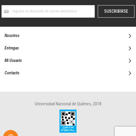
Suscríbase
SUSCRIBIRSE
al
boletín
informativo:
Nosotros
Entregas
Mi Usuario
Contacto
Universidad Nacional de Quilmes, 2018