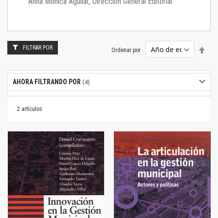
Anna Mónica Aguilar, Dirección General Editorial
FILTRAR POR
Estab
Ordenar por
dire
desc
AHORA FILTRANDO POR
2
artículos