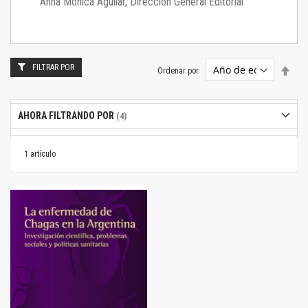
Anna Mónica Aguilar, Dirección General Editorial
FILTRAR POR
Estab
Ordenar por
dire
desc
AHORA FILTRANDO POR
1
artículo