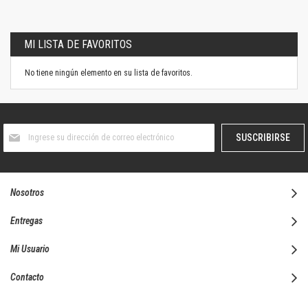
MI LISTA DE FAVORITOS
No tiene ningún elemento en su lista de favoritos.
Suscríbase
SUSCRIBIRSE
al
boletín
informativo:
Nosotros
Entregas
Mi Usuario
Contacto