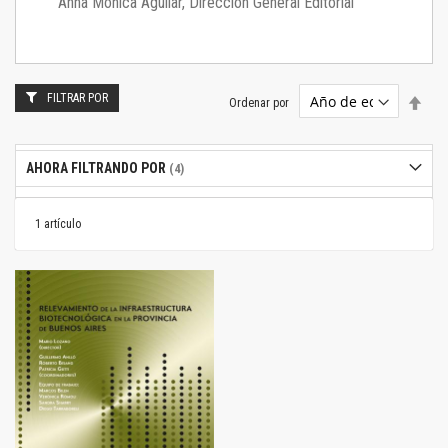
Anna Mónica Aguilar, Dirección General Editorial
FILTRAR POR
Estab
Ordenar por
dire
desc
AHORA FILTRANDO POR
1
artículo