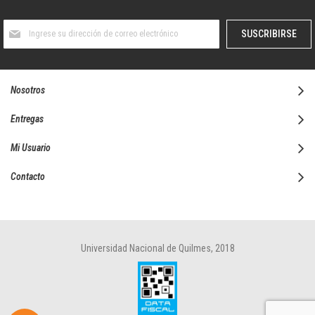
Suscríbase
SUSCRIBIRSE
al
boletín
informativo:
Nosotros
Entregas
Mi Usuario
Contacto
Universidad Nacional de Quilmes, 2018