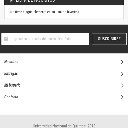
MI LISTA DE FAVORITOS
No tiene ningún elemento en su lista de favoritos.
Suscríbase
SUSCRIBIRSE
al
boletín
informativo:
Nosotros
Entregas
Mi Usuario
Contacto
Universidad Nacional de Quilmes, 2018