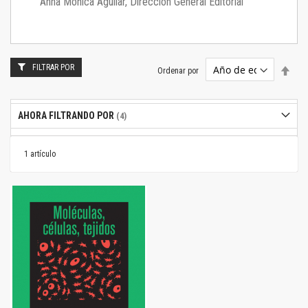
Anna Mónica Aguilar, Dirección General Editorial
FILTRAR POR
Estab
Ordenar por
dire
desc
AHORA FILTRANDO POR
1
artículo