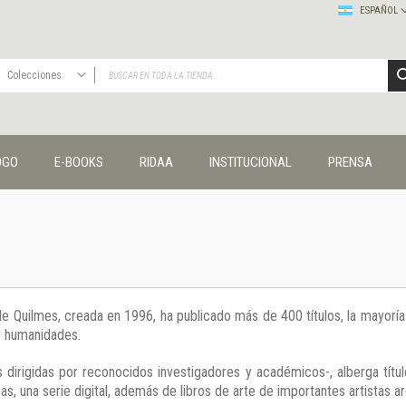
ESPAÑOL
Colecciones
TODAS
Publicaciones
OGO
E-BOOKS
RIDAA
INSTITUCIONAL
PRENSA
Editorial
Colecciones
Administración y economía
Coedición UNQ / Clacso
Coedición UNQ / UNC
Comunicación y cultura
Crímenes y violencias
 de Quilmes, creada en 1996, ha publicado más de 400 títulos, la mayor
Cuadernos universitarios
 y humanidades.
Derechos humanos
Ediciones especiales
 dirigidas por reconocidos investigadores y académicos-, alberga títul
Géneros
s, una serie digital, además de libros de arte de importantes artistas ar