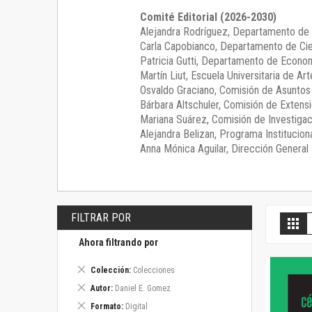
Comité Editorial (2026-2030)
Alejandra Rodríguez
, Departamento de 
Carla Capobianco
, Departamento de Cie
Patricia Gutti
, Departamento de Econom
Martín Liut
, Escuela Universitaria de Art
Osvaldo Graciano
, Comisión de Asunto
Bárbara Altschuler
, Comisión de Extensi
Mariana Suárez
, Comisión de Investigac
Alejandra Belizan, Programa Instituciona
Anna Mónica Aguilar, Dirección General E
FILTRAR POR
V
Gril
c
Ahora filtrando por
Eliminar
Colección
Colecciones
este
Eliminar
Autor
Daniel E. Gomez
artículo
este
Eliminar
Formato
Digital
artículo