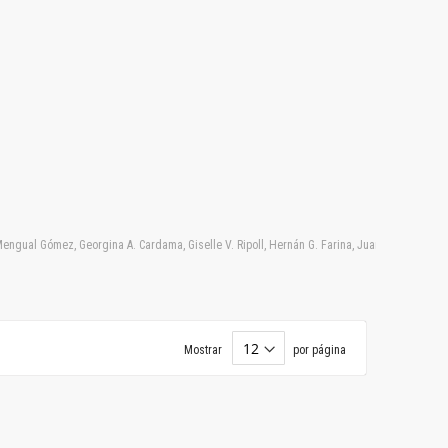
. Mengual Gómez, Georgina A. Cardama, Giselle V. Ripoll, Hernán G. Farina, Juan Garona, Mar
Mostrar
por página