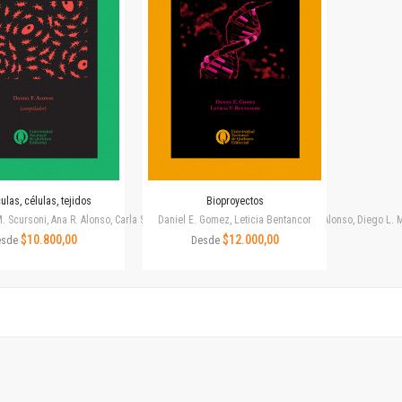
Revista de Ciencias Sociales. Segunda época
Fondo editorial
Biomedicina
Coediciones
Jornadas académicas
La ideología argentina
Libros de arte
Otros títulos
Textos para la enseñanza universitaria
ulas, células, tejidos
Bioproyectos
Intersecciones
. Scursoni, Ana R. Alonso, Carla S. Capobianco, Daniel E. Gomez, Daniel F. Alonso, Diego L
Daniel E. Gomez, Leticia Bentancor
Convergencia. Entre memoria y sociedad
$10.800,00
$12.000,00
esde
Desde
Filosofía y ciencia
Política
Serie Clásica
Serie Contemporánea
Unidad de Publicaciones del Departamento de Ciencia y Tecnología
Colecciones
Universidad Virtual de Quilmes