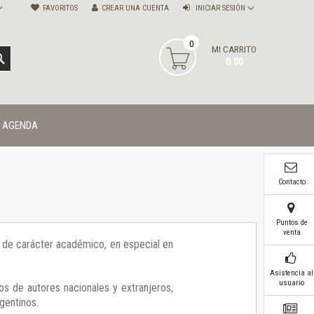
FAVORITOS
CREAR UNA CUENTA
INICIAR SESIÓN
0
MI CARRITO
BUSCAR
0.00
AGENDA
Contacto
Puntos de
venta
ía de carácter académico, en especial en
Asistencia al
usuario
os de autores nacionales y extranjeros,
gentinos.