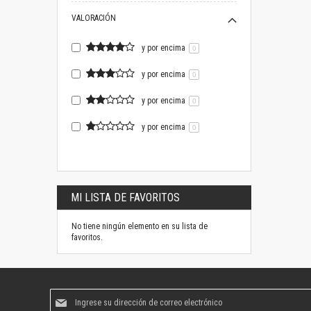
VALORACIÓN
y por encima
0
y por encima
0
y por encima
0
y por encima
0
MI LISTA DE FAVORITOS
No tiene ningún elemento en su lista de
favoritos.
Suscríbase
al