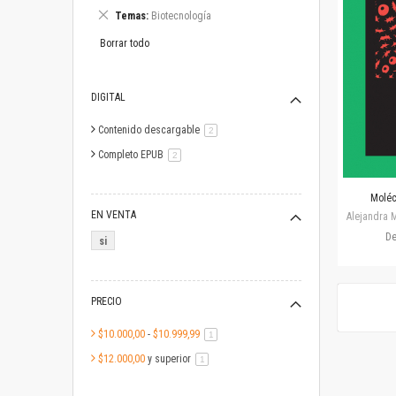
este
Eliminar
Temas
Biotecnología
artículo
este
artículo
Borrar todo
DIGITAL
Contenido descargable
artículo
2
Completo EPUB
artículo
2
Moléc
EN VENTA
Alejandra M
D
si
PRECIO
$10.000,00
-
$10.999,99
artículo
1
$12.000,00
y superior
artículo
1