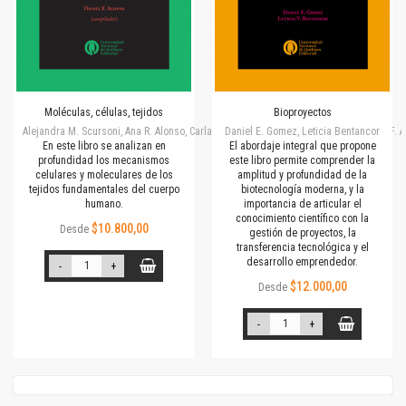
Moléculas, células, tejidos
Bioproyectos
Alejandra M. Scursoni, Ana R. Alonso, Carla S. Capobianco, Daniel E. Gomez, Daniel F.
Daniel E. Gomez, Leticia Bentancor
En este libro se analizan en
El abordaje integral que propone
profundidad los mecanismos
este libro permite comprender la
celulares y moleculares de los
amplitud y profundidad de la
tejidos fundamentales del cuerpo
biotecnología moderna, y la
humano.
importancia de articular el
conocimiento científico con la
$10.800,00
Desde
gestión de proyectos, la
transferencia tecnológica y el
desarrollo emprendedor.
-
+
$12.000,00
Desde
-
+