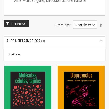
Anna Mónica Aguilar, Dirección General Editorial
FILTRAR POR
Estab
Ordenar por
dire
desc
AHORA FILTRANDO POR
2
artículos