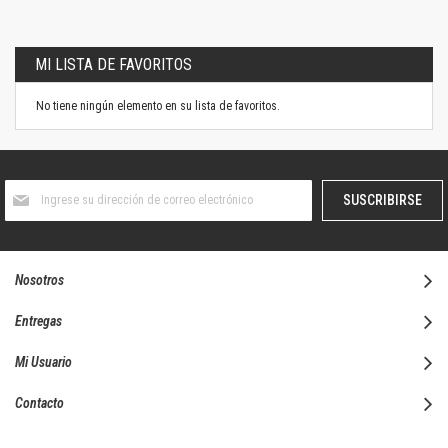
MI LISTA DE FAVORITOS
No tiene ningún elemento en su lista de favoritos.
Suscríbase
SUSCRIBIRSE
al
boletín
informativo:
Nosotros
Entregas
Mi Usuario
Contacto