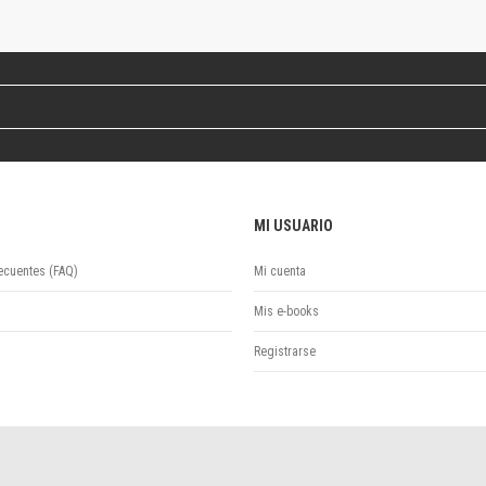
Colecciones
Ideas de Educación Virtual
Unidad de Publicaciones del Departamento de Economía y Administración
Colecciones
Otros títulos
Economía y Gestión
Economía y Sociedad
Series
MI USUARIO
Investigación
Unidad de Publicaciones del Departamento de Ciencias Sociales
ecuentes (FAQ)
Mi cuenta
Series
Encuentros
Mis e-books
Investigación
Registrarse
Tesis Grado
Tesis Posgrado
Cursos
Experiencias
Escuela de Artes