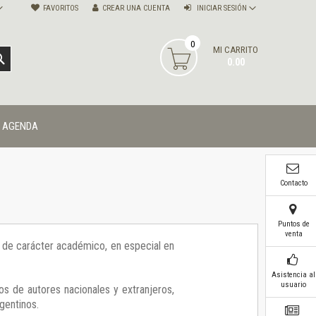
FAVORITOS
CREAR UNA CUENTA
INICIAR SESIÓN
0
MI CARRITO
BUSCAR
0.00
AGENDA
Contacto
Puntos de
venta
ía de carácter académico, en especial en
Asistencia al
usuario
os de autores nacionales y extranjeros,
gentinos.