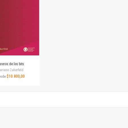
Revista de Ciencias Sociales. Segunda época
Fondo editorial
Biomedicina
Coediciones
Jornadas académicas
La ideología argentina
Libros de arte
Otros títulos
Textos para la enseñanza universitaria
reros de los bits
Intersecciones
ariano Zukerfeld
Convergencia. Entre memoria y sociedad
$10.800,00
esde
Filosofía y ciencia
Política
Serie Clásica
Serie Contemporánea
Unidad de Publicaciones del Departamento de Ciencia y Tecnología
Colecciones
Universidad Virtual de Quilmes