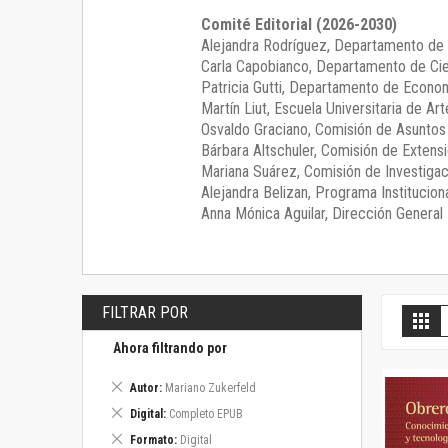
Comité Editorial (2026-2030)
Alejandra Rodríguez
, Departamento de 
Carla Capobianco
, Departamento de Cie
Patricia Gutti
, Departamento de Econom
Martín Liut
, Escuela Universitaria de Art
Osvaldo Graciano
, Comisión de Asunto
Bárbara Altschuler
, Comisión de Extensi
Mariana Suárez
, Comisión de Investigac
Alejandra Belizan, Programa Instituciona
Anna Mónica Aguilar, Dirección General E
FILTRAR POR
V
Gril
c
Ahora filtrando por
Eliminar
Autor
Mariano Zukerfeld
este
Eliminar
Digital
Completo EPUB
artículo
este
Eliminar
Formato
Digital
artículo