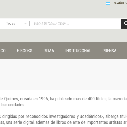
ESPAÑOL
Todas
TODAS
Publicaciones
OGO
E-BOOKS
RIDAA
INSTITUCIONAL
PRENSA
Editorial
Colecciones
Administración y economía
Coedición UNQ / Clacso
Coedición UNQ / UNC
Comunicación y cultura
Crímenes y violencias
 de Quilmes, creada en 1996, ha publicado más de 400 títulos, la mayor
Cuadernos universitarios
 y humanidades.
Derechos humanos
Ediciones especiales
 dirigidas por reconocidos investigadores y académicos-, alberga títul
Géneros
s, una serie digital, además de libros de arte de importantes artistas ar