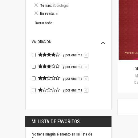
este
Eliminar
Temas
Sociología
artículo
este
Eliminar
En venta
Si
artículo
este
artículo
Borrar todo
VALORACIÓN
y por encima
0
y por encima
0
Ob
M
y por encima
0
D
y por encima
0
MI LISTA DE FAVORITOS
No tiene ningún elemento en su lista de