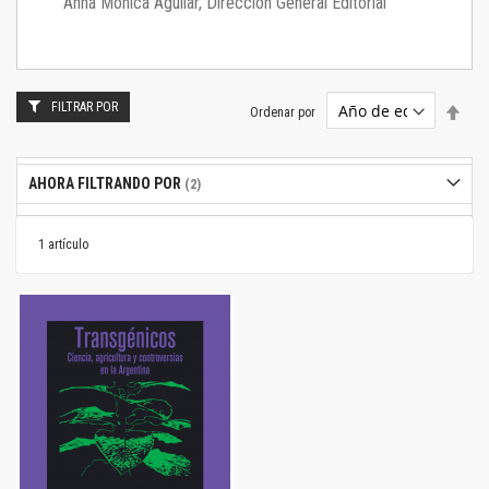
Anna Mónica Aguilar, Dirección General Editorial
FILTRAR POR
Estab
Ordenar por
dire
desc
AHORA FILTRANDO POR
1
artículo