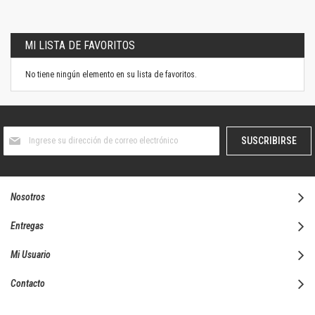
MI LISTA DE FAVORITOS
No tiene ningún elemento en su lista de favoritos.
Suscríbase
SUSCRIBIRSE
al
boletín
informativo:
Nosotros
Entregas
Mi Usuario
Contacto