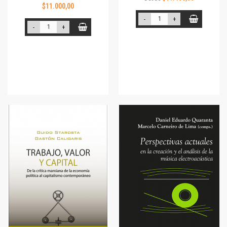
$11.000,00
-
+
-
+