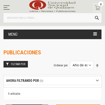
Ir
0
al
contenido
BUS
MENÚ
PUBLICACIONES
FILTRAR POR
Estab
Ordenar por
dire
desc
AHORA FILTRANDO POR
5
artículos