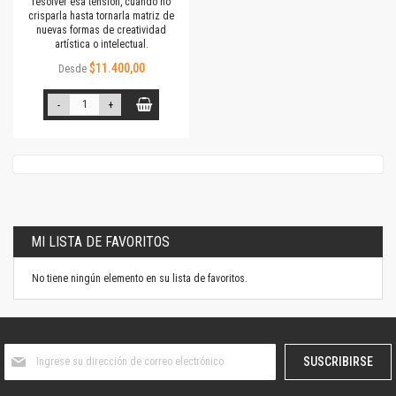
resolver esa tensión, cuando no
crisparla hasta tornarla matriz de
nuevas formas de creatividad
artística o intelectual.
$11.400,00
Desde
-
+
MI LISTA DE FAVORITOS
No tiene ningún elemento en su lista de favoritos.
Suscríbase
SUSCRIBIRSE
al
boletín
informativo: