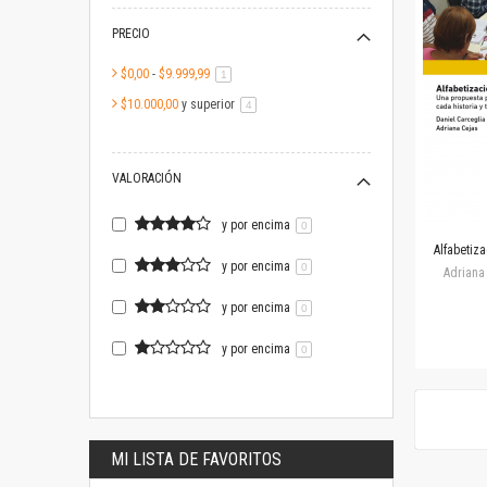
PRECIO
$0,00
-
$9.999,99
artículo
1
$10.000,00
y superior
artículo
4
VALORACIÓN
y por encima
0
Alfabetiz
y por encima
0
Adriana 
y por encima
0
y por encima
0
MI LISTA DE FAVORITOS