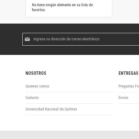
No tiene ningún elemento en su lista de
favoritos.
Suscríbase
al
boletín
informativo:
NOSOTROS
ENTREGAS
Quienes somos
Preguntas Fr
Contacto
Envios
Universidad Nacional de Quilmes