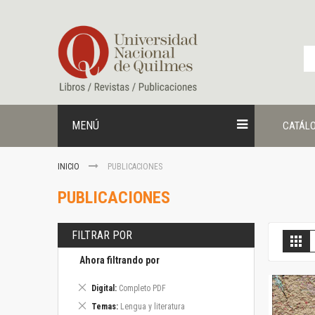
Ir
al
contenido
MENÚ
CATÁL
INICIO
PUBLICACIONES
PUBLICACIONES
FILTRAR POR
V
Gril
c
Ahora filtrando por
Eliminar
Digital
Completo PDF
este
Eliminar
Temas
Lengua y literatura
artículo