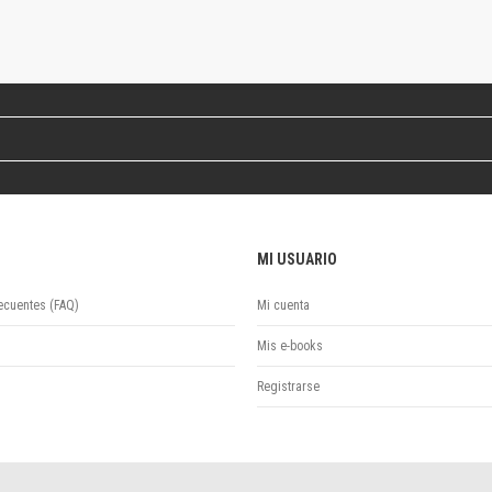
Colecciones
Ideas de Educación Virtual
Unidad de Publicaciones del Departamento de Economía y Administración
Colecciones
Otros títulos
Economía y Gestión
Economía y Sociedad
Series
Investigación
Unidad de Publicaciones del Departamento de Ciencias Sociales
MI USUARIO
Series
ecuentes (FAQ)
Mi cuenta
Encuentros
Investigación
Mis e-books
Tesis Grado
Registrarse
Tesis Posgrado
Cursos
Experiencias
Escuela de Artes