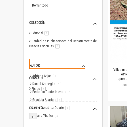
este
artículo
Borrar todo
COLECCIÓN
Editorial
artículo
1
Unidad de Publicaciones del Departamento de
Ciencias Sociales
artículo
4
AUTOR
Villas mi
esti
Adriana Cejas
artículo
1
FORMATO
represe
Daniel Carceglia
artículo
1
Luc
Físico
artículo
5
Federico Daniel Navarro
artículo
1
Graciela Aparicio
artículo
1
Lucía González Duarte
EN VENTA
artículo
1
Roxana Ybañes
artículo
1
si