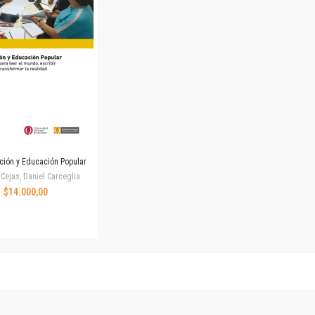
Revista de Ciencias Sociales. Segunda época
Fondo editorial
Biomedicina
Coediciones
Jornadas académicas
La ideología argentina
Libros de arte
Otros títulos
Textos para la enseñanza universitaria
ación y Educación Popular
Intersecciones
Cejas, Daniel Carceglia
Convergencia. Entre memoria y sociedad
$14.000,00
Filosofía y ciencia
Política
Serie Clásica
Serie Contemporánea
Unidad de Publicaciones del Departamento de Ciencia y Tecnología
Colecciones
Universidad Virtual de Quilmes