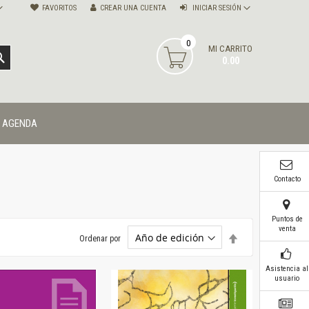
FAVORITOS
CREAR UNA CUENTA
INICIAR SESIÓN
0
MI CARRITO
BUSCAR
0.00
AGENDA
Contacto
Puntos de
venta
Establecer
Ordenar por
dirección
descendente
Asistencia al
usuario