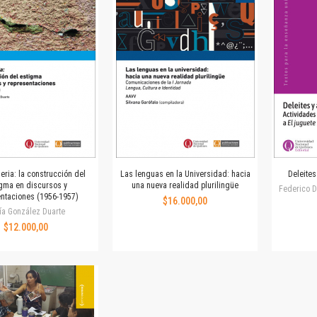
Horizontes en las artes
La ideología argentina y latinoamericana
Las ciudades y las ideas
Serie Nuevas aproximaciones
Serie Clásicos latinoamericanos
Medios&redes
Música y ciencia
Serie Arte sonoro
Nuevos enfoques en ciencia y tecnología
Sociedad-tecnología-ciencia
seria: la construcción del
Las lenguas en la Universidad: hacia
Deleites
Serie digital
gma en discursos y
una nueva realidad plurilingüe
Federico D
ntaciones (1956-1957)
Territorio y acumulación: conflictividades y alternativas
$16.000,00
ía González Duarte
Textos y lecturas en ciencias sociales
$12.000,00
Serie Punto de encuentros
Publicaciones periódicas
Prismas
Redes
Revista de Ciencias Sociales. Primera época