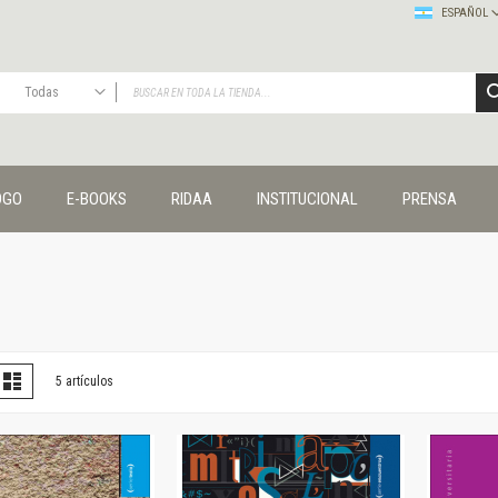
ESPAÑOL
Todas
TODAS
Publicaciones
OGO
E-BOOKS
RIDAA
INSTITUCIONAL
PRENSA
Editorial
Colecciones
Administración y economía
Coedición UNQ / Clacso
Coedición UNQ / UNC
Comunicación y cultura
Crímenes y violencias
er
la
Lista
5
artículos
omo
Cuadernos universitarios
Derechos humanos
Ediciones especiales
Géneros