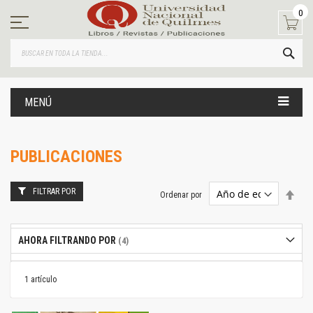
Ir
0
al
contenido
BUS
MENÚ
PUBLICACIONES
FILTRAR POR
Estab
Ordenar por
dire
desc
AHORA FILTRANDO POR
1
artículo