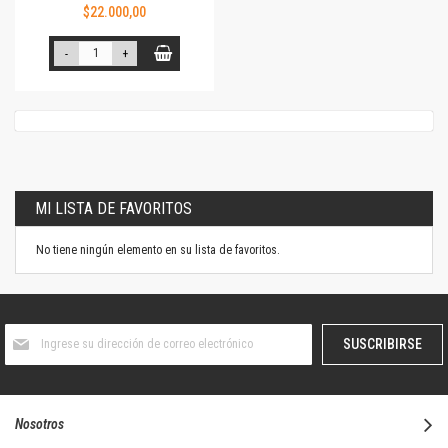
$22.000,00
-
+
MI LISTA DE FAVORITOS
No tiene ningún elemento en su lista de favoritos.
Suscríbase
SUSCRIBIRSE
al
boletín
informativo:
Nosotros