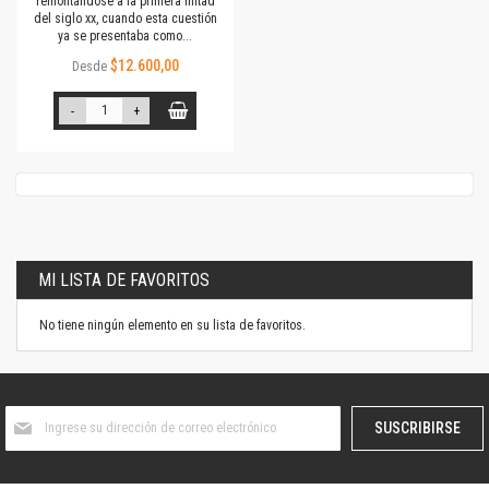
remontándose a la primera mitad
del siglo xx, cuando esta cuestión
ya se presentaba como...
$12.600,00
Desde
-
+
MI LISTA DE FAVORITOS
No tiene ningún elemento en su lista de favoritos.
Suscríbase
SUSCRIBIRSE
al
boletín
informativo: