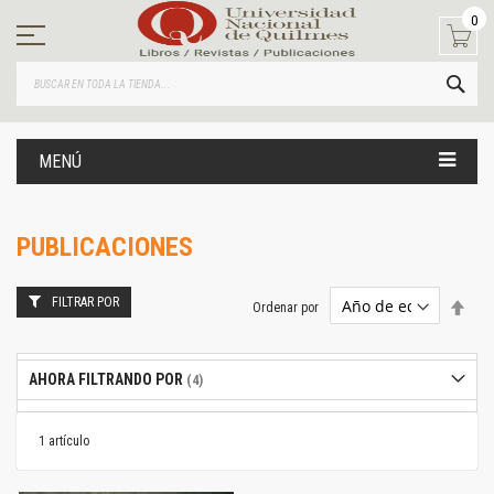
Ir
0
al
contenido
BUS
MENÚ
PUBLICACIONES
FILTRAR POR
Estab
Ordenar por
dire
desc
AHORA FILTRANDO POR
1
artículo