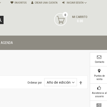
FAVORITOS
CREAR UNA CUENTA
INICIAR SESIÓN
0
MI CARRITO
BUSCAR
0.00
AGENDA
Contacto
Puntos de
venta
Establecer
Ordenar por
dirección
descendente
Asistencia al
usuario