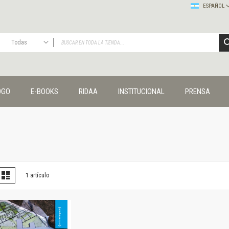
ESPAÑOL
Todas
TODAS
Publicaciones
OGO
E-BOOKS
RIDAA
INSTITUCIONAL
PRENSA
Editorial
Colecciones
Administración y economía
Coedición UNQ / Clacso
Coedición UNQ / UNC
Comunicación y cultura
Crímenes y violencias
er
la
Lista
1
artículo
omo
Cuadernos universitarios
Derechos humanos
Ediciones especiales
Géneros