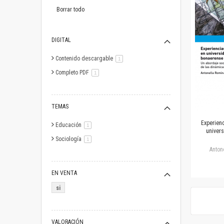
este
artículo
Borrar todo
DIGITAL
Contenido descargable
artículo
1
Completo PDF
artículo
1
TEMAS
Experien
Educación
artículo
1
univer
Sociología
artículo
1
Anton
EN VENTA
si
VALORACIÓN