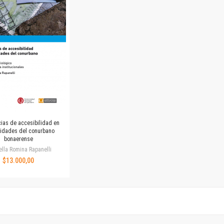
Horizontes en las artes
La ideología argentina y latinoamericana
Las ciudades y las ideas
Serie Nuevas aproximaciones
Serie Clásicos latinoamericanos
Medios&redes
Música y ciencia
Serie Arte sonoro
Nuevos enfoques en ciencia y tecnología
Sociedad-tecnología-ciencia
cias de accesibilidad en
Serie digital
sidades del conurbano
bonaerense
Territorio y acumulación: conflictividades y alternativas
ella Romina Rapanelli
Textos y lecturas en ciencias sociales
$13.000,00
Serie Punto de encuentros
Publicaciones periódicas
Prismas
Redes
Revista de Ciencias Sociales. Primera época