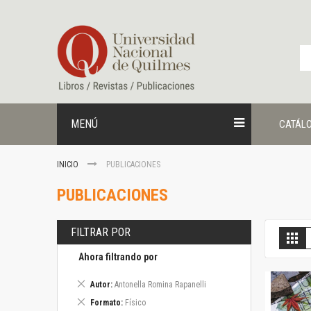
Ir
al
contenido
MENÚ
CATÁL
INICIO
PUBLICACIONES
PUBLICACIONES
FILTRAR POR
V
Gril
c
Ahora filtrando por
Eliminar
Autor
Antonella Romina Rapanelli
este
Eliminar
Formato
Físico
artículo