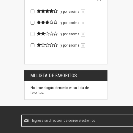
y por encima
0
y por encima
0
y por encima
0
y por encima
0
MI LISTA DE FAVORITOS
No tiene ningún elemento en su lista de
favoritos.
Suscríbase
al
boletín
informativo: